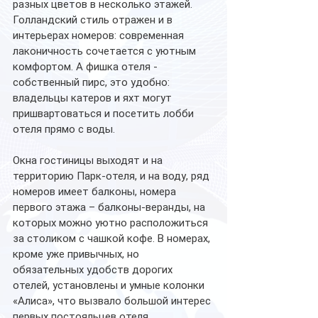
разных цветов в несколько этажей. 
Голландский стиль отражен и в 
интерьерах номеров: современная 
лаконичность сочетается с уютным 
комфортом. А фишка отеля - 
собственный пирс, это удобно: 
владельцы катеров и яхт могут 
пришвартоваться и посетить лобби 
отеля прямо с воды.  
Окна гостиницы выходят и на 
территорию Парк-отеля, и на воду, ряд 
номеров имеет балконы, номера 
первого этажа – балконы-веранды, на 
которых можно уютно расположиться 
за столиком с чашкой кофе. В номерах, 
кроме уже привычных, но 
обязательных удобств дорогих 
отелей, установлены и умные колонки 
«Алиса», что вызвало большой интерес 
первых постояльцев отеля. 