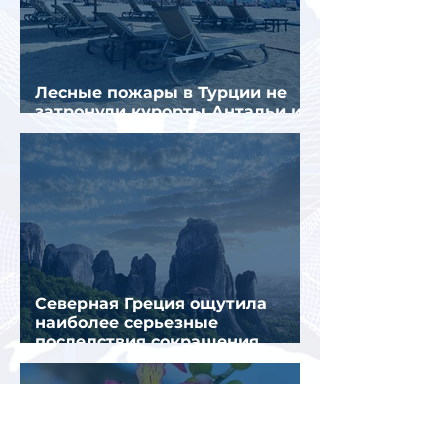
Лесные пожары в Турции не
затронули курорты Антальи и
Муглы
Северная Греция ощутила
наиболее серьезные
последствия сокращения
турпотока из России