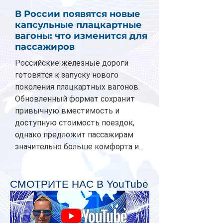
В России появятся новые
капсульные плацкартные
вагоны: что изменится для
пассажиров
Российские железные дороги
готовятся к запуску нового
поколения плацкартных вагонов.
Обновленный формат сохранит
привычную вместимость и
доступную стоимость поездок,
однако предложит пассажирам
значительно больше комфорта и
личного пространства. Серийное
производство новых вагонов
планируется начать в 2027 году.
СМОТРИТЕ НАС В YouTube
Одним из главных нововведений
станут индивидуальные шторки у
каждого спального места. Они