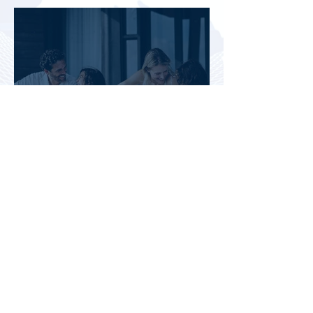
втором квартале 2026 года
АТОР: аномальная жара не
снизила интерес россиян к
летнему отдыху в Европе
Раннее бронирование туров