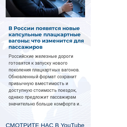
В России появятся новые
капсульные плацкартные
вагоны: что изменится для
пассажиров
Российские железные дороги
готовятся к запуску нового
поколения плацкартных вагонов.
Обновленный формат сохранит
привычную вместимость и
доступную стоимость поездок,
однако предложит пассажирам
значительно больше комфорта и
личного пространства. Серийное
производство новых вагонов
планируется начать в 2027 году.
СМОТРИТЕ НАС В YouTube