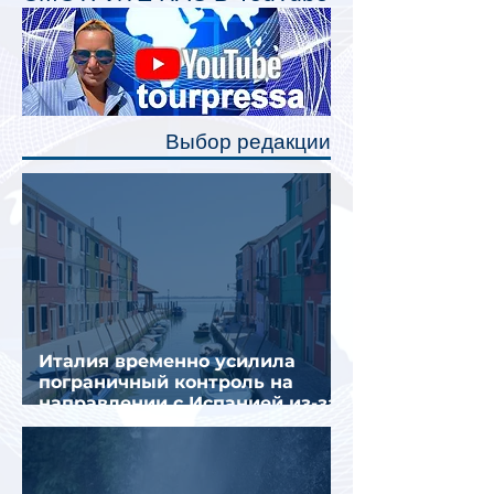
Одним из главных нововведений
станут индивидуальные шторки у
каждого спального места. Они
позволят пассажирам закрыть свою
полку во время сна или отдыха,
Выбор редакции
создав ощуще
Италия временно усилила
пограничный контроль на
направлении с Испанией из-за
миграционного кризиса