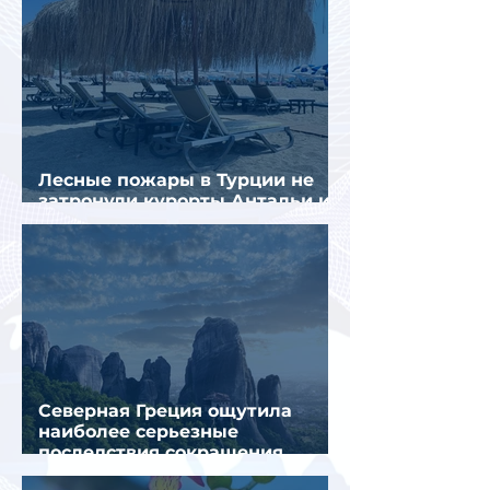
Лесные пожары в Турции не
затронули курорты Антальи и
Муглы
Северная Греция ощутила
наиболее серьезные
последствия сокращения
турпотока из России