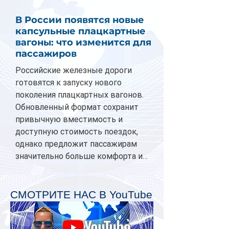
В России появятся новые
капсульные плацкартные
вагоны: что изменится для
пассажиров
Российские железные дороги
готовятся к запуску нового
поколения плацкартных вагонов.
Обновленный формат сохранит
привычную вместимость и
доступную стоимость поездок,
однако предложит пассажирам
значительно больше комфорта и
личного пространства. Серийное
производство новых вагонов
планируется начать в 2027 году.
СМОТРИТЕ НАС В YouTube
Одним из главных нововведений
станут индивидуальные шторки у