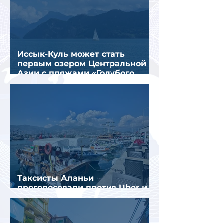
Иссык-Куль может стать
первым озером Центральной
Азии с пляжами «Голубого
флага»
Таксисты Аланьи
проголосовали против Uber и
Yandex Go