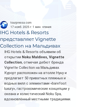
tourpressa.com
tourpressa.com
17 нояб. 2025 г.
1 мин. чтения
IHG Hotels & Resorts
представляет Vignette
Collection на Мальдивах
IHG Hotels & Resorts объявили об 
открытии 
Noku Maldives, Vignette 
Collection
, отмечая дебют бренда 
Vignette Collection на Мальдивах. 
Курорт расположен на атолле Нуну и 
предлагает 50 приватных пляжных и 
водных вилл с элементами «barefoot 
luxury», гастрономические концепции у 
океана и холистический Noku Spa, 
вдохновлённый местными традициями.