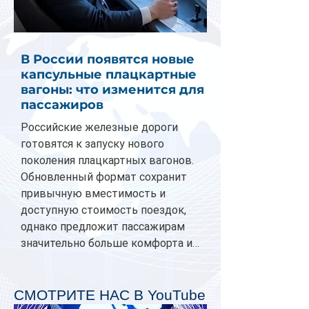
В России появятся новые
капсульные плацкартные
вагоны: что изменится для
пассажиров
Российские железные дороги
готовятся к запуску нового
поколения плацкартных вагонов.
Обновленный формат сохранит
привычную вместимость и
доступную стоимость поездок,
однако предложит пассажирам
значительно больше комфорта и
личного пространства. Серийное
производство новых вагонов
планируется начать в 2027 году.
СМОТРИТЕ НАС В YouTube