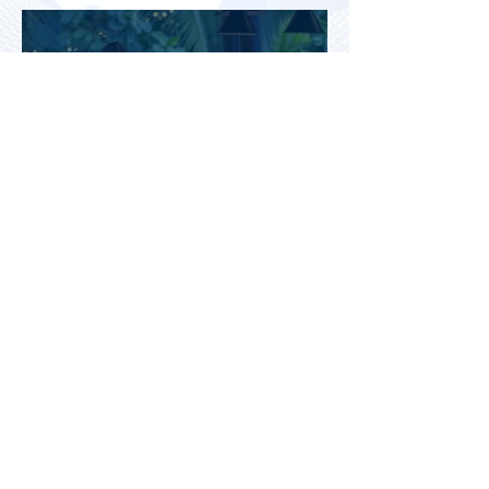
салоне самолета
Почему после отпуска
усталость может только
усилиться: эксперты
объяснили причины
Европейский отдых для
россиян изменился: поездки
стали длиннее, дороже и