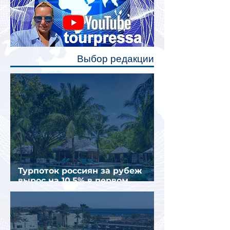
Одним из главных нововведений
станут индивидуальные шторки у
каждого спального места. Они
позволят пассажирам закрыть свою
полку во время сна или отдыха,
Выбор редакции
создав ощуще
Турпоток россиян за рубеж
вырос на 10,5% в первом
полугодии 2026 года