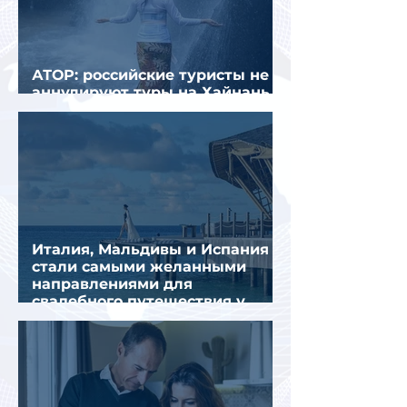
АТОР: российские туристы не
аннулируют туры на Хайнань
из-за тайфуна «Дельфин»
Италия, Мальдивы и Испания
стали самыми желанными
направлениями для
свадебного путешествия у
россиян