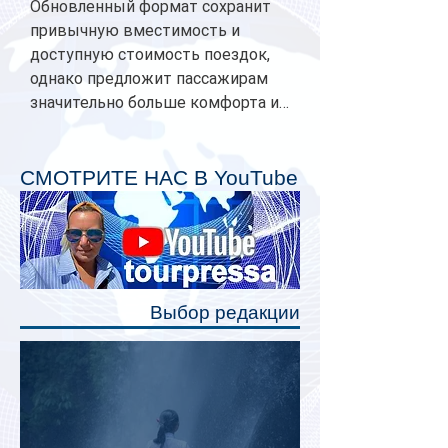
Обновленный формат сохранит
привычную вместимость и
доступную стоимость поездок,
однако предложит пассажирам
значительно больше комфорта и
личного пространства. Серийное
производство новых вагонов
планируется начать в 2027 году.
СМОТРИТЕ НАС В YouTube
Одним из главных нововведений
станут индивидуальные шторки у
каждого спального места. Они
позволят пассажирам закрыть свою
полку во время сна или отдыха,
Выбор редакции
создав ощуще