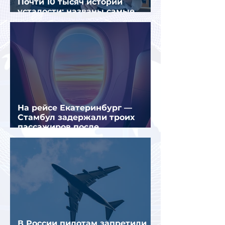
Почти 10 тысяч историй
усталости: названы самые
уставшие россияне
На рейсе Екатеринбург —
Стамбул задержали троих
пассажиров после
предполагаемой серии краж
В России пилотам запретили