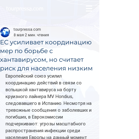
tourpressa.com
tourpressa.com
8 мая
2 мин. чтения
ЕС усиливает координацию
мер по борьбе с
хантавирусом, но считает
риск для населения низким
Европейский союз усилил 
координацию действий в связи со 
вспышкой хантавируса на борту 
круизного лайнера MV Hondius, 
следовавшего в Испанию. Несмотря на 
тревожные сообщения о заболевших и 
погибших, в Еврокомиссии 
подчеркивают: угрозы масштабного 
распространения инфекции среди 
населения Европы на данный момент 