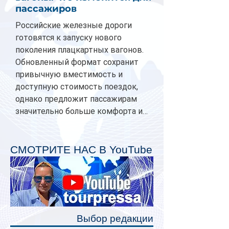
пассажиров
Российские железные дороги
готовятся к запуску нового
поколения плацкартных вагонов.
Обновленный формат сохранит
привычную вместимость и
доступную стоимость поездок,
однако предложит пассажирам
значительно больше комфорта и
личного пространства. Серийное
производство новых вагонов
планируется начать в 2027 году.
СМОТРИТЕ НАС В YouTube
Одним из главных нововведений
станут индивидуальные шторки у
каждого спального места. Они
позволят пассажирам закрыть свою
полку во время сна или отдыха,
Выбор редакции
создав ощуще