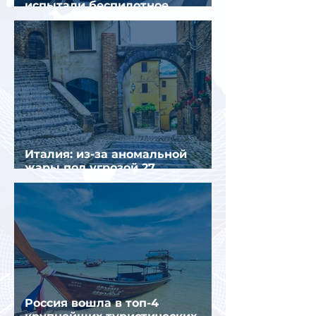
испытали беспилотное
аэротакси с пассажирами
Италия: из-за аномальной
жары под угрозой 27
крупнейших городов
Россия вошла в топ-4