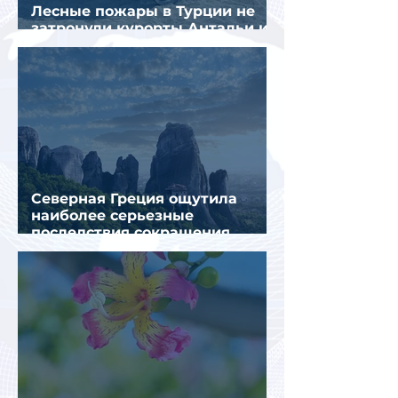
Лесные пожары в Турции не
затронули курорты Антальи и
Муглы
Северная Греция ощутила
наиболее серьезные
последствия сокращения
турпотока из России