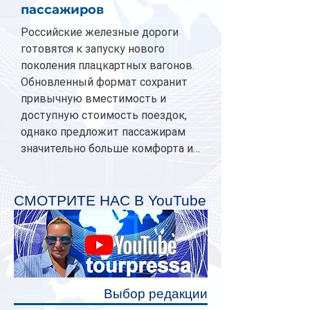
пассажиров
Российские железные дороги
готовятся к запуску нового
поколения плацкартных вагонов.
Обновленный формат сохранит
привычную вместимость и
доступную стоимость поездок,
однако предложит пассажирам
значительно больше комфорта и
личного пространства. Серийное
производство новых вагонов
планируется начать в 2027 году.
СМОТРИТЕ НАС В YouTube
Одним из главных нововведений
станут индивидуальные шторки у
каждого спального места. Они
позволят пассажирам закрыть свою
полку во время сна или отдыха,
Выбор редакции
создав ощуще