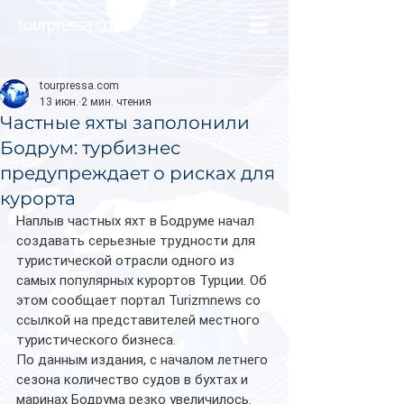
tourpressa.com
tourpressa.com
13 июн.
2 мин. чтения
Частные яхты заполонили
Бодрум: турбизнес
предупреждает о рисках для
курорта
Наплыв частных яхт в Бодруме начал 
создавать серьезные трудности для 
туристической отрасли одного из 
самых популярных курортов Турции. Об 
этом сообщает портал Turizmnews со 
ссылкой на представителей местного 
туристического бизнеса.
По данным издания, с началом летнего 
сезона количество судов в бухтах и 
маринах Бодрума резко увеличилось. 