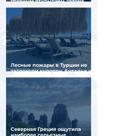
главным открытием сезона
стал Вьетнам
Лесные пожары в Турции не
затронули курорты Антальи и
Муглы
Северная Греция ощутила
наиболее серьезные