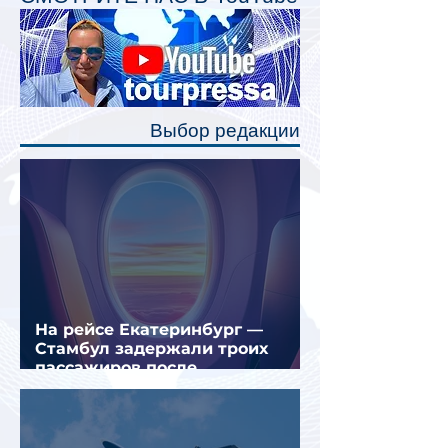
Одним из главных нововведений
станут индивидуальные шторки у
каждого спального места. Они
позволят пассажирам закрыть свою
полку во время сна или отдыха,
Выбор редакции
создав ощуще
На рейсе Екатеринбург —
Стамбул задержали троих
пассажиров после
предполагаемой серии краж