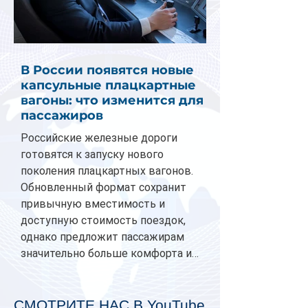
В России появятся новые
капсульные плацкартные
вагоны: что изменится для
пассажиров
Российские железные дороги
готовятся к запуску нового
поколения плацкартных вагонов.
Обновленный формат сохранит
привычную вместимость и
доступную стоимость поездок,
однако предложит пассажирам
значительно больше комфорта и
личного пространства. Серийное
производство новых вагонов
планируется начать в 2027 году.
СМОТРИТЕ НАС В YouTube