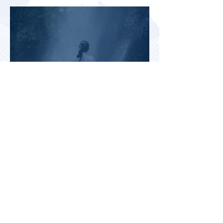
миграционного кризиса
Вьетнам на пути к
историческому рекорду: в 2026
году страну могут посетить
более миллиона российских
туристов
Во Внуково назвали самые