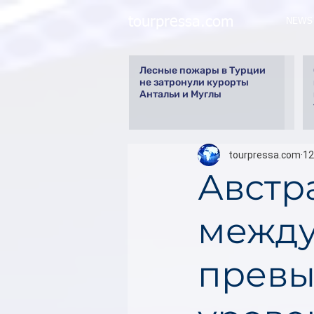
tourpressa.com
NEWS
Лесные пожары в Турции
не затронули курорты
Антальи и Муглы
tourpressa.com
12
Австр
между
превы