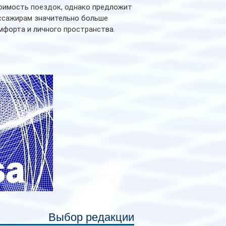
оимость поездок, однако предложит
ссажирам значительно больше
мфорта и личного пространства.
рийное производство новых вагонов
анируется начать в 2027 году. Одним из
авных нововведений станут
дивидуальные шторки у каждого
ального места. Они позволят
ссажирам закрыть свою полку во
емя сна или отдыха, создав ощуще
Выбор редакции