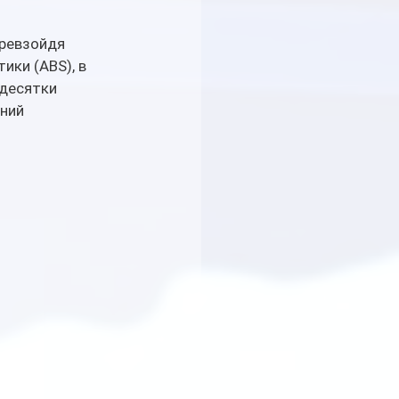
ревзойдя 
ки (ABS), в 
десятки 
ний 