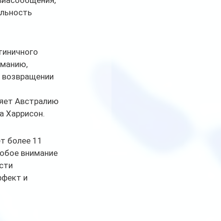
виасообщения, 
ельность 
тиничного 
манию, 
 возвращении 
няет Австралию 
а Харрисон.
т более 11 
обое внимание 
сти 
фект и 