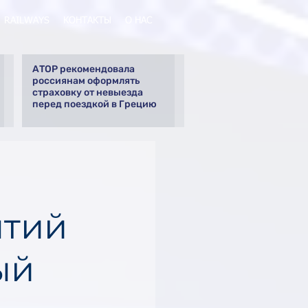
RAILWAYS
КОНТАКТЫ
О НАС
АТОР рекомендовала
россиянам оформлять
страховку от невыезда
перед поездкой в Грецию
ытий
ый