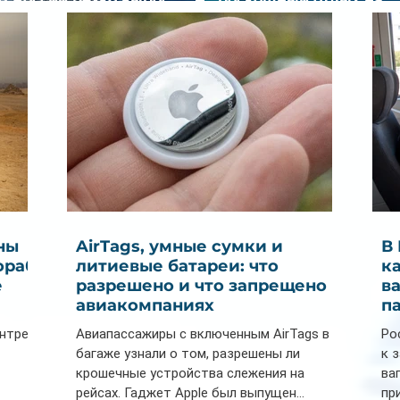
спрос на отели без звезд
Мальдивах
ны
AirTags, умные сумки и
В
ораб
литиевые батареи: что
к
е
разрешено и что запрещено в
в
авиакомпаниях
п
ентре
Авиапассажиры с включенным AirTags в
Ро
багаже узнали о том, разрешены ли
к 
крошечные устройства слежения на
ва
рейсах. Гаджет Apple был выпущен...
пр