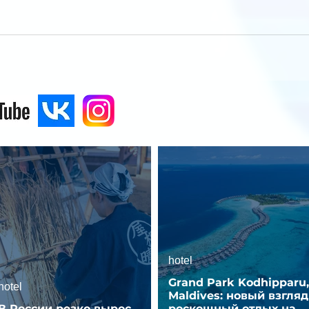
hotel
Grand Park Kodhipparu,
hotel
Maldives: новый взгляд
В России резко вырос
роскошный отдых на