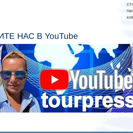
ст
па
ко
Се
пл
ТЕ НАС В YouTube
гл
ин
сп
па
вр