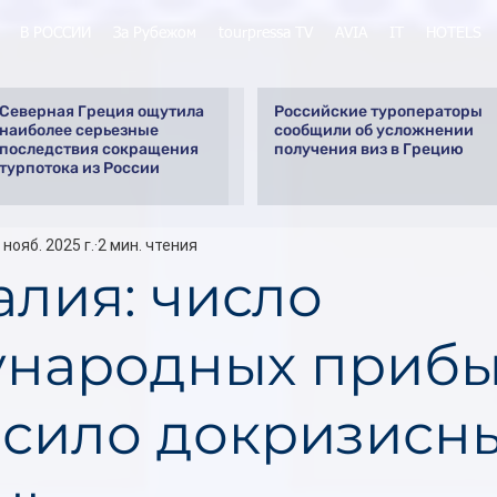
В РОССИИ
За Рубежом
tourpressa TV
AVIA
IT
HOTELS
Северная Греция ощутила
Российские туроператоры
наиболее серьезные
сообщили об усложнении
последствия сокращения
получения виз в Грецию
турпотока из России
 нояб. 2025 г.
2 мин. чтения
алия: число
народных приб
сило докризисн