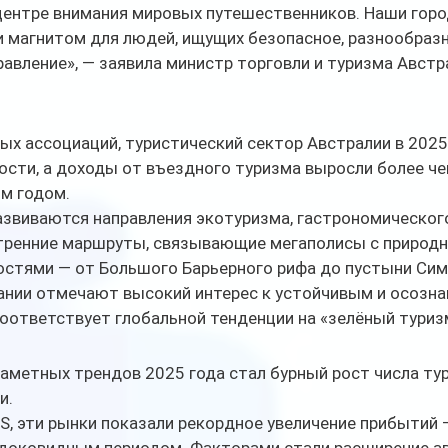
центре внимания мировых путешественников. Наши город
и магнитом для людей, ищущих безопасное, разнообразн
вление», — заявила министр торговли и туризма Австр
х ассоциаций, туристический сектор Австралии в 2025 
ости, а доходы от въездного туризма выросли более че
м годом.
звиваются направления экотуризма, гастрономического
утренние маршруты, связывающие мегаполисы с природ
стями — от Большого Барьерного рифа до пустыни Сим
ании отмечают высокий интерес к устойчивым и осозн
оответствует глобальной тенденции на «зелёный туриз
аметных трендов 2025 года стал бурный рост числа тур
и.
, эти рынки показали рекордное увеличение прибытий —