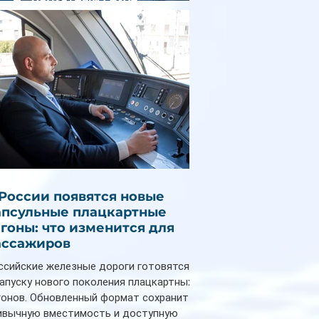
снизилась на 9%
 России появятся новые
апсульные плацкартные
агоны: что изменится для
ассажиров
ссийские железные дороги готовятся
запуску нового поколения плацкартных
гонов. Обновленный формат сохранит
ивычную вместимость и доступную