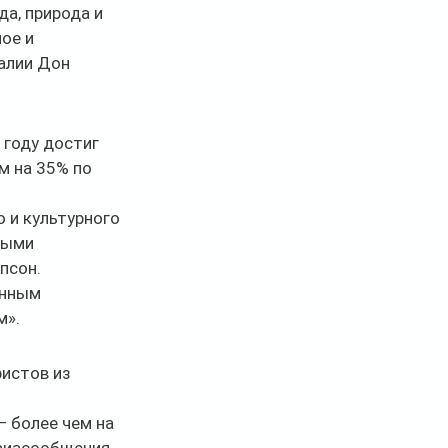
а, природа и 
ое и 
алии Дон 
году достиг 
м на 35% по 
 и культурного 
ными 
псон.
анным 
м».
истов из 
 более чем на 