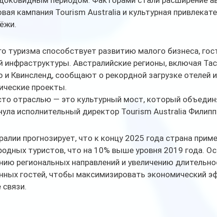
 доковидным периодом. Факторами стали расширение а
вая кампания Tourism Australia и культурная привлекат
ёжи.
о туризма способствует развитию малого бизнеса, гос
й инфраструктуры. Австралийские регионы, включая Тас
 и Квинсленд, сообщают о рекордной загрузке отелей и
ические проекты.
осто отраслью — это культурный мост, который объеди
нула исполнительный директор Tourism Australia Филипп
алии прогнозирует, что к концу 2025 года страна приме
одных туристов, что на 10% выше уровня 2019 года. Ос
нию региональных направлений и увеличению длительно
нных гостей, чтобы максимизировать экономический эф
 связи.