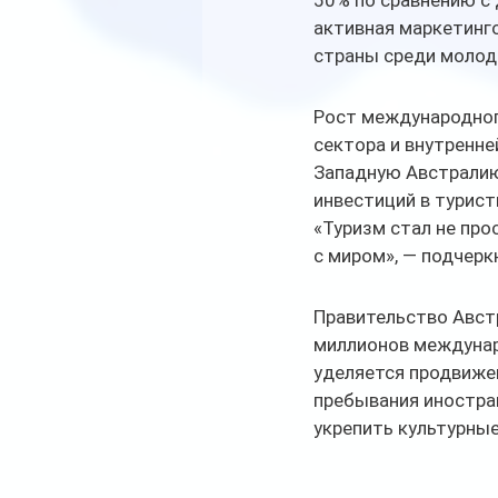
50% по сравнению с
активная маркетинго
страны среди молод
Рост международног
сектора и внутренне
Западную Австралию
инвестиций в турист
«Туризм стал не пр
с миром», — подчерк
Правительство Австр
миллионов междунар
уделяется продвиже
пребывания иностра
укрепить культурные