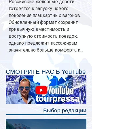
Российские железные дороги
готовятся к запуску нового
поколения плацкартных вагонов.
Обновленный формат сохранит
привычную вместимость и
доступную стоимость поездок,
однако предложит пассажирам
значительно больше комфорта и
личного пространства. Серийное
производство новых вагонов
планируется начать в 2027 году.
СМОТРИТЕ НАС В YouTube
Одним из главных нововведений
станут индивидуальные шторки у
каждого спального места. Они
позволят пассажирам закрыть свою
полку во время сна или отдыха,
Выбор редакции
создав ощуще