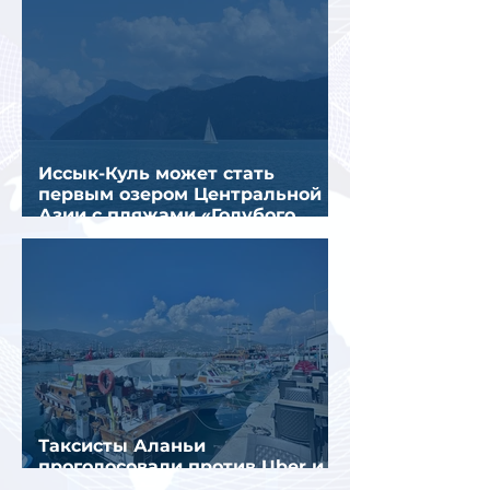
Иссык-Куль может стать
первым озером Центральной
Азии с пляжами «Голубого
флага»
Таксисты Аланьи
проголосовали против Uber и
Yandex Go