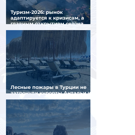
Туризм-2026: рынок
адаптируется к кризисам, а
главным открытием сезона
стал Вьетнам
Лесные пожары в Турции не
затронули курорты Антальи и
Муглы