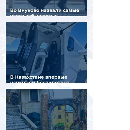
Во Внуково назвали самые
часто забываемые
пассажирами вещи
В Казахстане впервые
испытали беспилотное
аэротакси с пассажирами