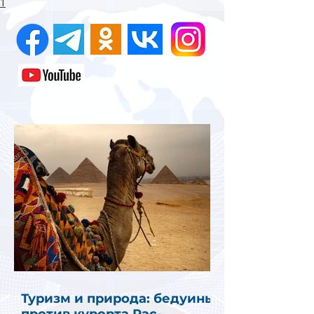
1
Туризм и природа: бедуины
против курорта Рас-