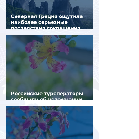
Северная Греция ощутила
наиболее серьезные
последствия сокращения
турпотока из России
Российские туроператоры
сообщили об усложнении
получения виз в Грецию