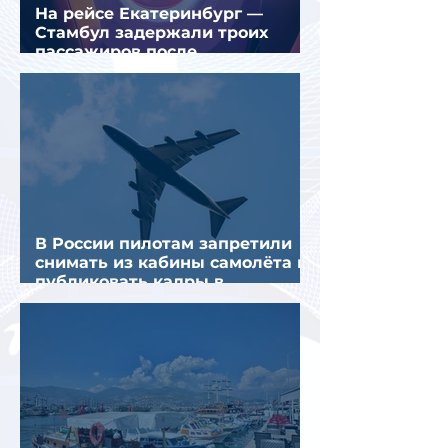
На рейсе Екатеринбург —
Стамбул задержали троих
пассажиров после
предполагаемой серии краж
В России пилотам запретили
снимать из кабины самолёта и
публиковать кадры в
интернете