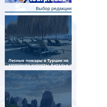
полку во время сна или отдыха,
Выбор редакции
создав ощуще
Лесные пожары в Турции не
затронули курорты Антальи и
Муглы