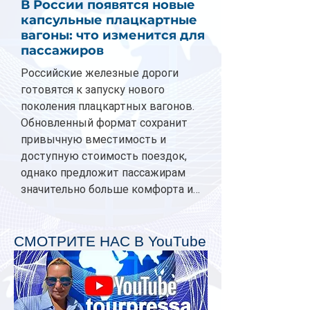
В России появятся новые
капсульные плацкартные
вагоны: что изменится для
пассажиров
Российские железные дороги
готовятся к запуску нового
поколения плацкартных вагонов.
Обновленный формат сохранит
привычную вместимость и
доступную стоимость поездок,
однако предложит пассажирам
значительно больше комфорта и
личного пространства. Серийное
производство новых вагонов
планируется начать в 2027 году.
СМОТРИТЕ НАС В YouTube
Одним из главных нововведений
станут индивидуальные шторки у
каждого спального места. Они
позволят пассажирам закрыть свою