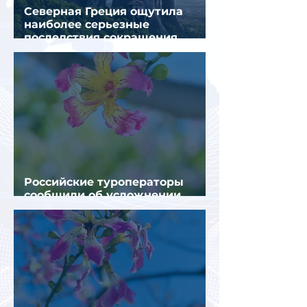
Северная Греция ощутила
наиболее серьезные
последствия сокращения
турпотока из России
Российские туроператоры
сообщили об усложнении
получения виз в Грецию