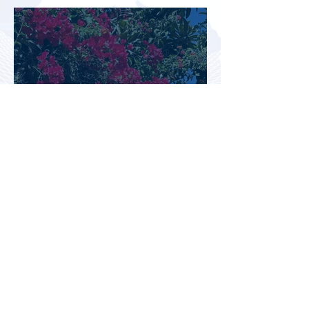
туристов
Перед Кипром вновь возникла
угроза прекращения
паромного сообщения с
Грецией
Биометрический контроль EES
вызвал очереди на границах