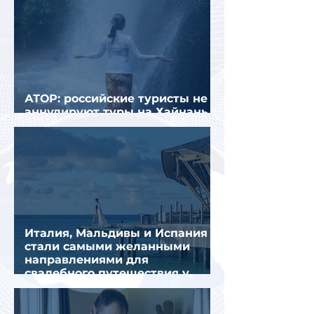
АТОР: российские туристы не
аннулируют туры на Хайнань
из-за тайфуна «Дельфин»
Италия, Мальдивы и Испания
стали самыми желанными
направлениями для
свадебного путешествия у
россиян