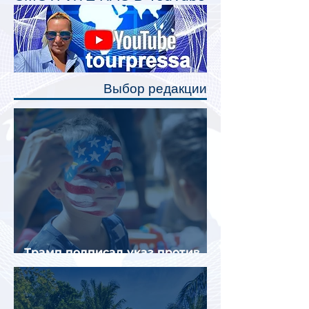
Одним из главных нововведений
станут индивидуальные шторки у
каждого спального места. Они
позволят пассажирам закрыть свою
полку во время сна или отдыха,
Выбор редакции
создав ощуще
Трамп подписал указ против
«родильного туризма» в США