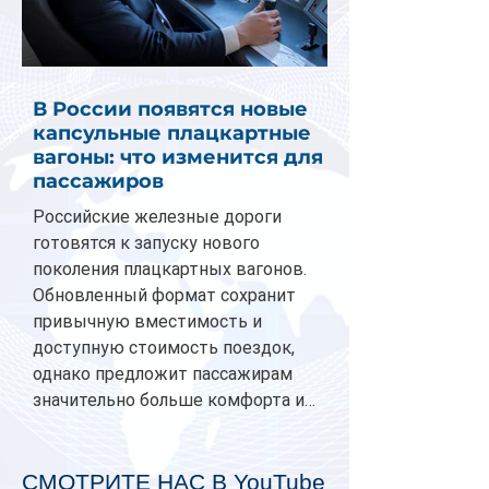
В России появятся новые
капсульные плацкартные
вагоны: что изменится для
пассажиров
Российские железные дороги
готовятся к запуску нового
поколения плацкартных вагонов.
Обновленный формат сохранит
привычную вместимость и
доступную стоимость поездок,
однако предложит пассажирам
значительно больше комфорта и
личного пространства. Серийное
производство новых вагонов
планируется начать в 2027 году.
СМОТРИТЕ НАС В YouTube