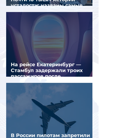
усталости: названы самые
уставшие россияне
На рейсе Екатеринбург —
Стамбул задержали троих
пассажиров после
предполагаемой серии краж
В России пилотам запретили