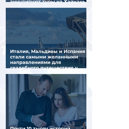
аннулируют туры на Хайнань
из-за тайфуна «Дельфин»
Италия, Мальдивы и Испания
стали самыми желанными
направлениями для
свадебного путешествия у
россиян
Почти 10 тысяч историй