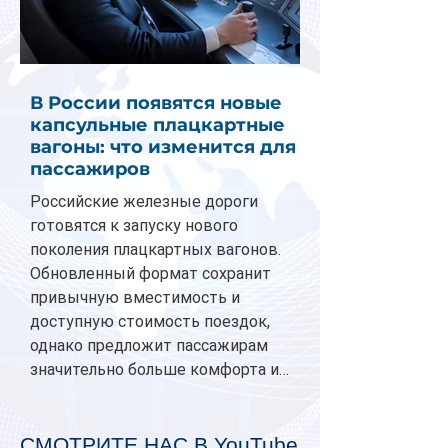
В России появятся новые
капсульные плацкартные
вагоны: что изменится для
пассажиров
Российские железные дороги
готовятся к запуску нового
поколения плацкартных вагонов.
Обновленный формат сохранит
привычную вместимость и
доступную стоимость поездок,
однако предложит пассажирам
значительно больше комфорта и
личного пространства. Серийное
производство новых вагонов
планируется начать в 2027 году.
СМОТРИТЕ НАС В YouTube