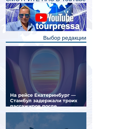
Одним из главных нововведений
станут индивидуальные шторки у
каждого спального места. Они
позволят пассажирам закрыть свою
полку во время сна или отдыха,
Выбор редакции
создав ощуще
На рейсе Екатеринбург —
Стамбул задержали троих
пассажиров после
предполагаемой серии краж