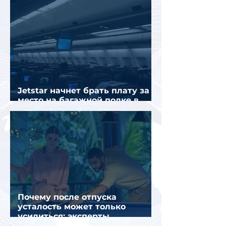
Jetstar начнет брать плату за
место на багажной полке в
салоне самолета
Почему после отпуска
усталость может только
усилиться: эксперты
объяснили причины