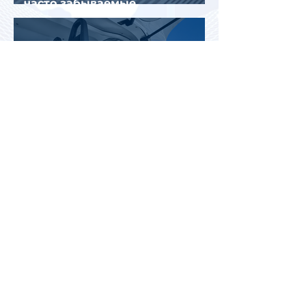
часто забываемые
пассажирами вещи
В Казахстане впервые
испытали беспилотное
аэротакси с пассажирами
Италия: из-за аномальной