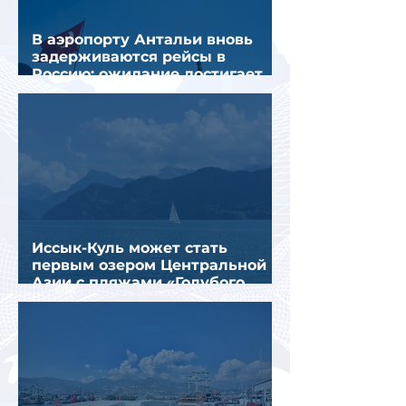
В аэропорту Антальи вновь
задерживаются рейсы в
Россию: ожидание достигает
почти 10 часов
Иссык-Куль может стать
первым озером Центральной
Азии с пляжами «Голубого
флага»