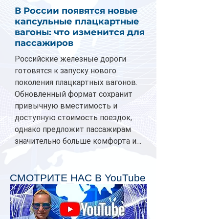
В России появятся новые
капсульные плацкартные
вагоны: что изменится для
пассажиров
Российские железные дороги
готовятся к запуску нового
поколения плацкартных вагонов.
Обновленный формат сохранит
привычную вместимость и
доступную стоимость поездок,
однако предложит пассажирам
значительно больше комфорта и
личного пространства. Серийное
производство новых вагонов
планируется начать в 2027 году.
СМОТРИТЕ НАС В YouTube
Одним из главных нововведений
станут индивидуальные шторки у
каждого спального места. Они