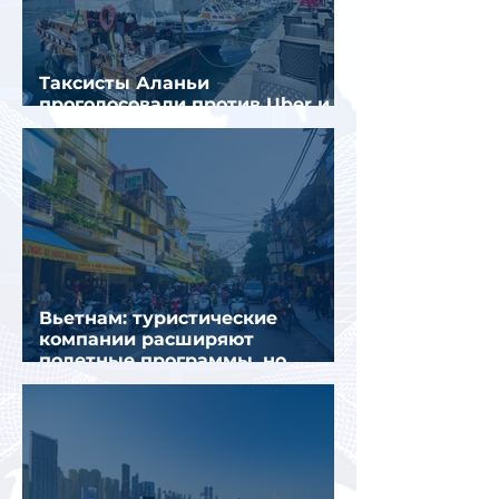
Таксисты Аланьи
проголосовали против Uber и
Yandex Go
Вьетнам: туристические
компании расширяют
полетные программы, но
избегают прежних ошибок