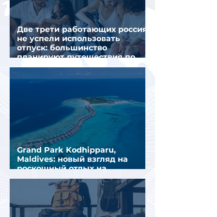
Две трети работающих россиян
не успели использовать
отпуск: большинство
планируют путешествия по
стране
Grand Park Kodhipparu,
Maldives: новый взгляд на
роскошный отдых на
Мальдивах