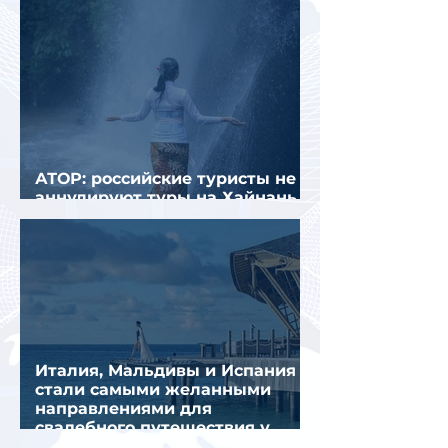
АТОР: российские туристы не
аннулируют туры на Хайнань
из-за тайфуна «Дельфин»
Италия, Мальдивы и Испания
стали самыми желанными
направлениями для
свадебного путешествия у
россиян