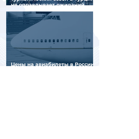
не оправдывает ожиданий
отрасли
Цены на авиабилеты в России
растут, но рост цен
сдерживают зарубежные
конкуренты