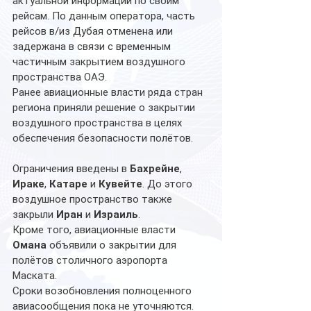
актуальной информации по своим 
рейсам. По данным оператора, часть 
рейсов в/из Дубая отменена или 
задержана в связи с временным 
частичным закрытием воздушного 
пространства ОАЭ.
Ранее авиационные власти ряда стран 
региона приняли решение о закрытии 
воздушного пространства в целях 
обеспечения безопасности полётов. 
Ограничения введены в 
Бахрейне
, 
Ираке
, 
Катаре
 и 
Кувейте
. До этого 
воздушное пространство также 
закрыли 
Иран
 и 
Израиль
.
Кроме того, авиационные власти 
Омана
 объявили о закрытии для 
полётов столичного аэропорта 
Маската.
Сроки возобновления полноценного 
авиасообщения пока не уточняются. 