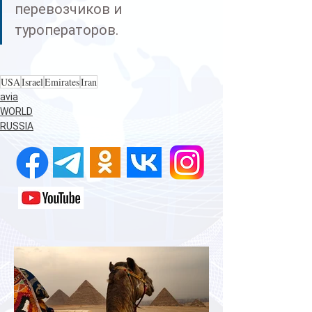
перевозчиков и 
туроператоров.
USA
Israel
Emirates
Iran
avia
WORLD
RUSSIA