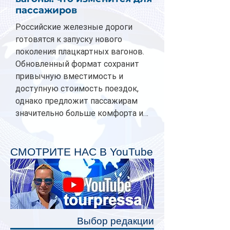
пассажиров
Российские железные дороги
готовятся к запуску нового
поколения плацкартных вагонов.
Обновленный формат сохранит
привычную вместимость и
доступную стоимость поездок,
однако предложит пассажирам
значительно больше комфорта и
личного пространства. Серийное
производство новых вагонов
планируется начать в 2027 году.
СМОТРИТЕ НАС В YouTube
Одним из главных нововведений
станут индивидуальные шторки у
каждого спального места. Они
позволят пассажирам закрыть свою
полку во время сна или отдыха,
Выбор редакции
создав ощуще