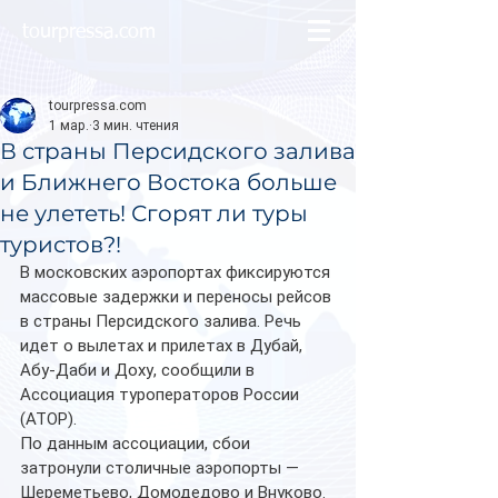
tourpressa.com
tourpressa.com
1 мар.
3 мин. чтения
В страны Персидского залива
и Ближнего Востока больше
не улететь! Сгорят ли туры
туристов?!
В московских аэропортах фиксируются 
массовые задержки и переносы рейсов 
в страны Персидского залива. Речь 
идет о вылетах и прилетах в Дубай, 
Абу-Даби и Доху, сообщили в 
Ассоциация туроператоров России 
(АТОР).
По данным ассоциации, сбои 
затронули столичные аэропорты — 
Шереметьево, Домодедово и Внуково.