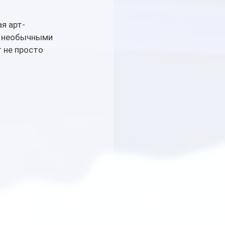
ая арт-
й необычными 
 не просто 