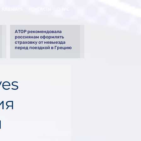
RAILWAYS
КОНТАКТЫ
О НАС
АТОР рекомендовала
россиянам оформлять
страховку от невыезда
перед поездкой в Грецию
ves
ия
ы