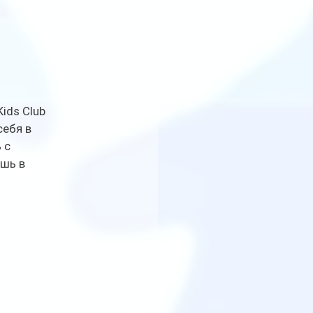
ids Club 
ебя в 
 с 
шь в 