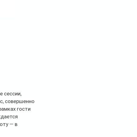
 сессии, 
с, совершенно 
рамках гости 
ждается 
оту — в 