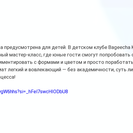
 предусмотрена для детей. В детском клубе Bageecha K
ый мастер-класс, где юные гости смогут попробовать с
иментировать с формами и цветом и просто поработать
т легкий и вовлекающий — без академичности, суть ли
цесса!
L9gW6hhs?si=_hFel7swcHIODbU8