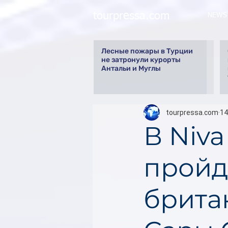
tourpressa.com
NEWS
Лесные пожары в Турции
не затронули курорты
Антальи и Муглы
tourpressa.com
14
В Niva
пройд
брита