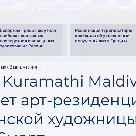
В РОССИИ
За Рубежом
tourpressa TV
AVIA
IT
HOTELS
Северная Греция ощутила
Российские туроператоры
наиболее серьезные
сообщили об усложнении
последствия сокращения
получения виз в Грецию
турпотока из России
 мая
2 мин. чтения
 Kuramathi Maldi
ет арт-резиденц
нской художниц