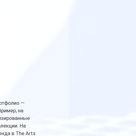
ртфолио — 
ример, на 
изированные 
лекции. На 
нда в The Arts 