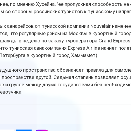
енее, по мнению Хусейна, "ее пропускная способность не
м со стороны российских туристов к тунисскому направ
х авиарейсов от тунисской компании Nouvelair намечен
тся, что регулярные рейсы из Москвы в курортный горо
важды в неделю по заказу туроператора Grand Express
что тунисская авиакомпания Express Airline начнет поле
Петербурга в курортный город Хаммамет).
здушного пространства обозначает правила для самоле
 пространстве другой. Седьмая степень позволяет осу
ов и грузов между двумя государствами без необходимо
евозчика.