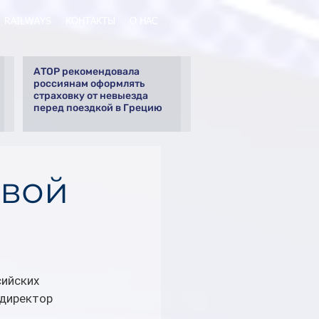
RAILWAYS
КОНТАКТЫ
О НАС
АТОР рекомендовала
россиянам оформлять
страховку от невыезда
перед поездкой в Грецию
овой
ийских 
 директор 