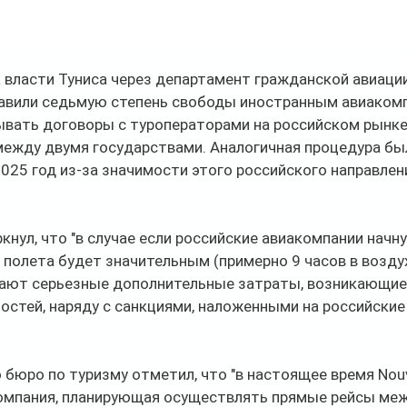
а власти Туниса через департамент гражданской авиаци
авили седьмую степень свободы иностранным авиакомп
ывать договоры с туроператорами на российском рынке
между двумя государствами. Аналогичная процедура бы
025 год из-за значимости этого российского направления
кнул, что "в случае если российские авиакомпании начн
 полета будет значительным (примерно 9 часов в воздухе
дают серьезные дополнительные затраты, возникающие 
остей, наряду с санкциями, наложенными на российские
бюро по туризму отметил, что "в настоящее время Nouvela
омпания, планирующая осуществлять прямые рейсы меж