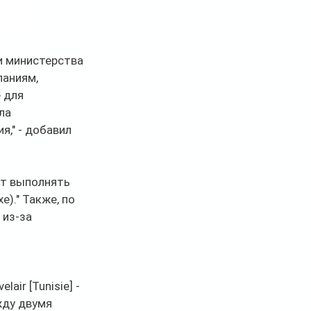
и министерства 
аниям, 
 для 
ла 
," - добавил 
ут выполнять 
)." Также, по 
из-за 
 
ir [Tunisie] - 
ду двумя 