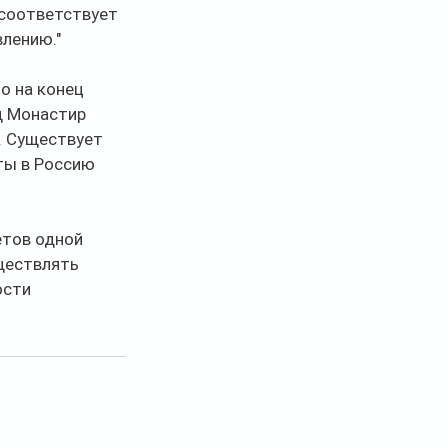
 соответствует 
лению."
о на конец 
д Монастир 
. Существует 
ты в Россию 
тов одной 
ществлять 
сти 