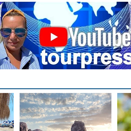
ин
сп
па
вр