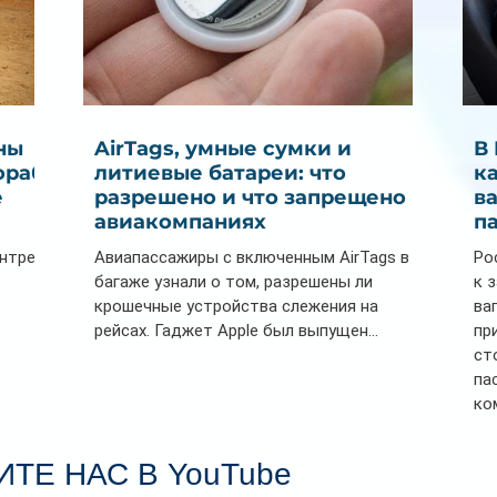
ны
AirTags, умные сумки и
В
ораб
литиевые батареи: что
к
е
разрешено и что запрещено в
в
авиакомпаниях
п
ентре
Авиапассажиры с включенным AirTags в
Ро
багаже узнали о том, разрешены ли
к 
крошечные устройства слежения на
ва
рейсах. Гаджет Apple был выпущен...
пр
ст
па
ко
Се
пл
ТЕ НАС В YouTube
гл