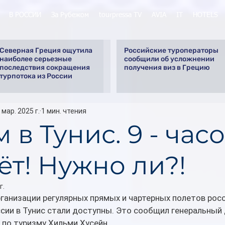
В РОССИИ
За Рубежом
tourpressa TV
AVIA
IT
HOTELS
Северная Греция ощутила
Российские туроператоры
наиболее серьезные
сообщили об усложнении
последствия сокращения
получения виз в Грецию
турпотока из России
 мар. 2025 г.
1 мин. чтения
 в Тунис. 9 - час
ёт! Нужно ли?!
г.
ганизации регулярных прямых и чартерных полетов росс
сии в Тунис стали доступны. Это сообщил генеральный
по туризму Хильми Хусейн.