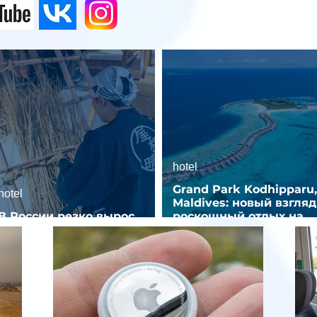
hotel
Grand Park Kodhipparu,
hotel
Maldives: новый взгляд
В России резко вырос
роскошный отдых на
спрос на отели без звезд
Мальдивах