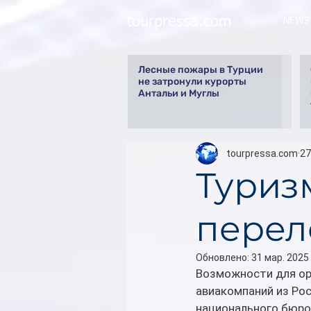
tourpressa.com
NEWS
Лесные пожары в Турции
не затронули курорты
Антальи и Муглы
tourpressa.com
27
Туризм
перел
Обновлено:
31 мар. 2025 
Возможности для ор
авиакомпаний из Рос
национального бюро 