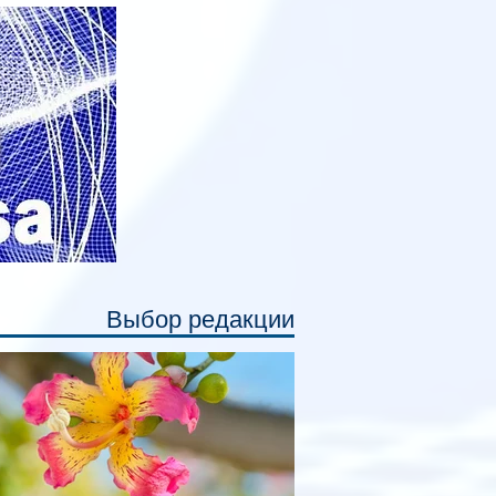
дивидуальные шторки у каждого
ального места. Они позволят
ссажирам закрыть свою полку во
емя сна или отдыха, создав ощуще
Выбор редакции