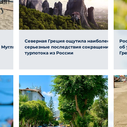
Северная Греция ощутила наиболее
Ро
и Муглы
серьезные последствия сокращения
об
турпотока из России
Гр