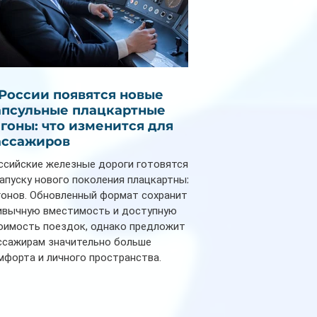
 России появятся новые
апсульные плацкартные
агоны: что изменится для
ассажиров
ссийские железные дороги готовятся
запуску нового поколения плацкартных
гонов. Обновленный формат сохранит
ивычную вместимость и доступную
оимость поездок, однако предложит
ссажирам значительно больше
мфорта и личного пространства.
рийное производство новых вагонов
анируется начать в 2027 году. Одним из
авных нововведений станут