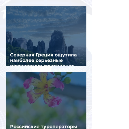
Муглы
Северная Греция ощутила
наиболее серьезные
последствия сокращения
турпотока из России
Российские туроператоры