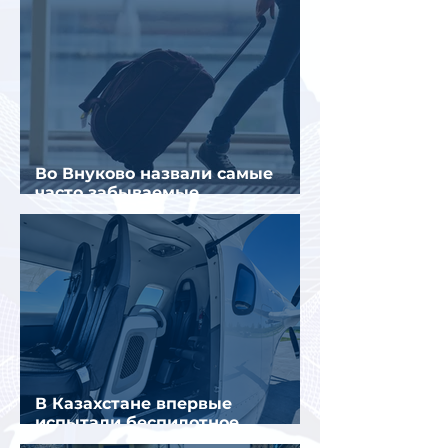
Во Внуково назвали самые
часто забываемые
пассажирами вещи
В Казахстане впервые
испытали беспилотное
аэротакси с пассажирами