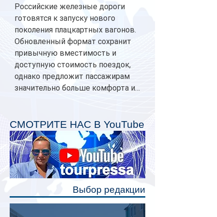
Российские железные дороги
готовятся к запуску нового
поколения плацкартных вагонов.
Обновленный формат сохранит
привычную вместимость и
доступную стоимость поездок,
однако предложит пассажирам
значительно больше комфорта и
личного пространства. Серийное
производство новых вагонов
планируется начать в 2027 году.
СМОТРИТЕ НАС В YouTube
Одним из главных нововведений
станут индивидуальные шторки у
каждого спального места. Они
позволят пассажирам закрыть свою
полку во время сна или отдыха,
Выбор редакции
создав ощуще