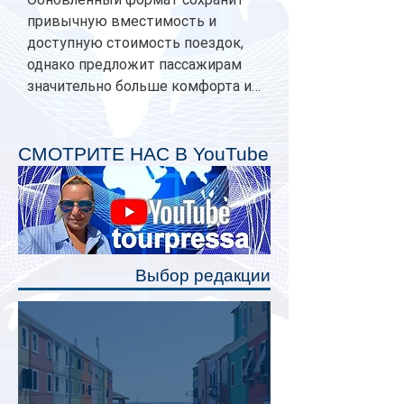
привычную вместимость и
доступную стоимость поездок,
однако предложит пассажирам
значительно больше комфорта и
личного пространства. Серийное
производство новых вагонов
планируется начать в 2027 году.
СМОТРИТЕ НАС В YouTube
Одним из главных нововведений
станут индивидуальные шторки у
каждого спального места. Они
позволят пассажирам закрыть свою
полку во время сна или отдыха,
Выбор редакции
создав ощуще