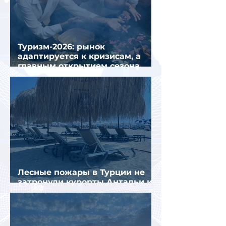
Туризм-2026: рынок
адаптируется к кризисам, а
главным открытием сезона
стал Вьетнам
Лесные пожары в Турции не
затронули курорты Антальи и
Муглы