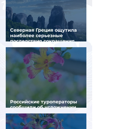
Северная Греция ощутила
наиболее серьезные
последствия сокращения
турпотока из России
Российские туроператоры
сообщили об усложнении
получения виз в Грецию