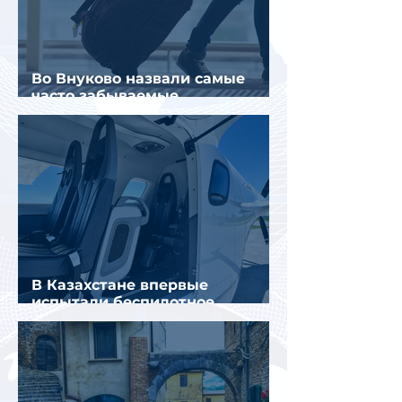
Во Внуково назвали самые
часто забываемые
пассажирами вещи
В Казахстане впервые
испытали беспилотное
аэротакси с пассажирами