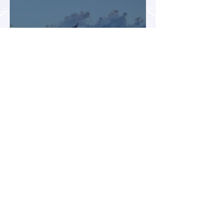
Раннее бронирование туров
позволит сэкономить до 70% на
летнем отдыхе — АТОР
Турция и Белоруссия
возглавили рейтинг самых
популярных зарубежных
направлений у российских
туристов летом