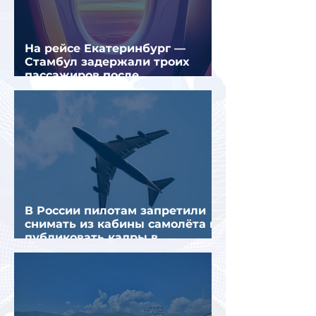
На рейсе Екатеринбург —
Стамбул задержали троих
пассажиров после
предполагаемой серии краж
В России пилотам запретили
снимать из кабины самолёта и
публиковать кадры в
интернете