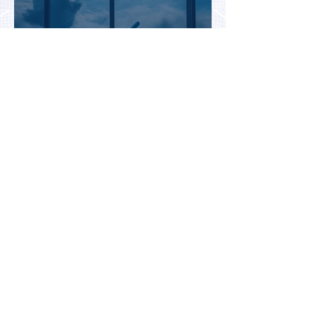
Биометрический контроль EES
вызвал очереди на границах
ЕС: систему начали временно
отключать
Jetstar начнет брать плату за
место на багажной полке в
салоне самолета