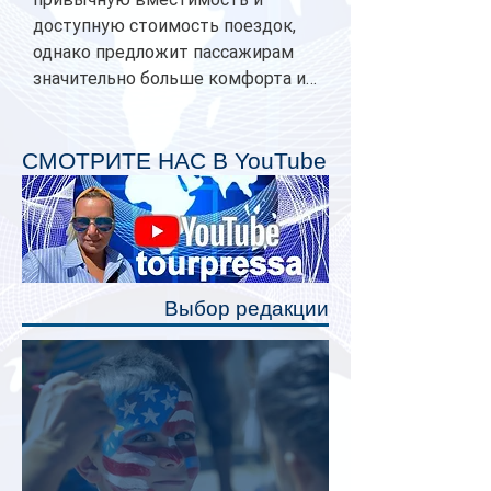
доступную стоимость поездок,
однако предложит пассажирам
значительно больше комфорта и
личного пространства. Серийное
производство новых вагонов
планируется начать в 2027 году.
СМОТРИТЕ НАС В YouTube
Одним из главных нововведений
станут индивидуальные шторки у
каждого спального места. Они
позволят пассажирам закрыть свою
полку во время сна или отдыха,
Выбор редакции
создав ощуще