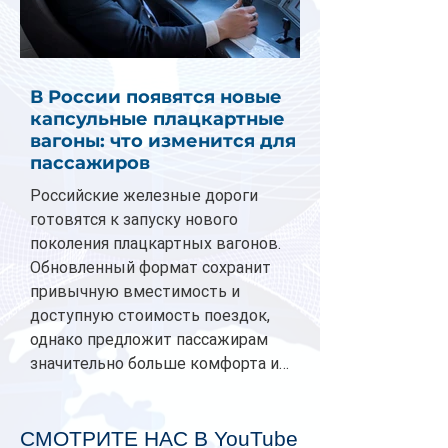
В России появятся новые
капсульные плацкартные
вагоны: что изменится для
пассажиров
Российские железные дороги
готовятся к запуску нового
поколения плацкартных вагонов.
Обновленный формат сохранит
привычную вместимость и
доступную стоимость поездок,
однако предложит пассажирам
значительно больше комфорта и
личного пространства. Серийное
производство новых вагонов
планируется начать в 2027 году.
СМОТРИТЕ НАС В YouTube