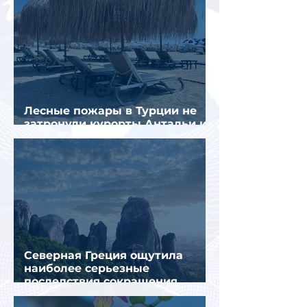
Лесные пожары в Турции не
затронули курорты Антальи и
Муглы
Северная Греция ощутила
наиболее серьезные
последствия сокращения
турпотока из России