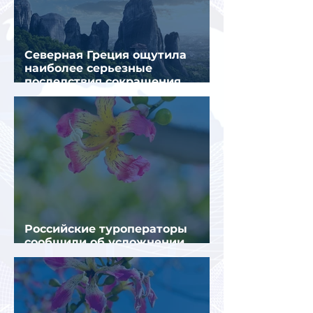
Северная Греция ощутила
наиболее серьезные
последствия сокращения
турпотока из России
Российские туроператоры
сообщили об усложнении
получения виз в Грецию