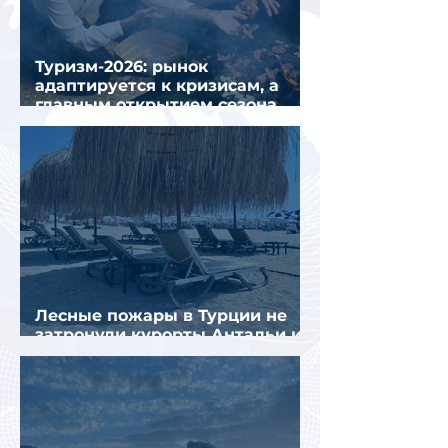
Туризм-2026: рынок
адаптируется к кризисам, а
главным открытием сезона
стал Вьетнам
Лесные пожары в Турции не
затронули курорты Антальи и
Муглы