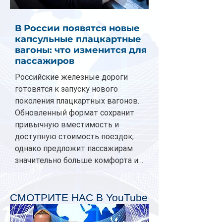
В России появятся новые
капсульные плацкартные
вагоны: что изменится для
пассажиров
Российские железные дороги
готовятся к запуску нового
поколения плацкартных вагонов.
Обновленный формат сохранит
привычную вместимость и
доступную стоимость поездок,
однако предложит пассажирам
значительно больше комфорта и
личного пространства. Серийное
производство новых вагонов
планируется начать в 2027 году.
СМОТРИТЕ НАС В YouTube
Одним из главных нововведений
станут индивидуальные шторки у