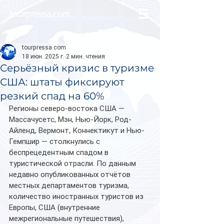
tourpressa.com
tourpressa.com
18 июн. 2025 г.
2 мин. чтения
Серьёзный кризис в туризме
США: штаты фиксируют
резкий спад на 60%
Регионы северо-востока США — 
Массачусетс, Мэн, Нью-Йорк, Род-
Айленд, Вермонт, Коннектикут и Нью-
Гемпшир — столкнулись с 
беспрецедентным спадом в 
туристической отрасли. По данным 
недавно опубликованных отчётов 
местных департаментов туризма, 
количество иностранных туристов из 
Европы, США (внутренние 
межрегиональные путешествия), 