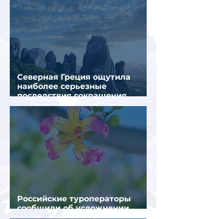
Северная Греция ощутила
наиболее серьезные
последствия сокращения
турпотока из России
Российские туроператоры
сообщили об усложнении
получения виз в Грецию