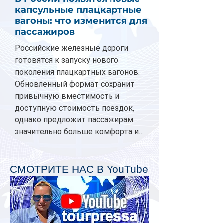
капсульные плацкартные
вагоны: что изменится для
пассажиров
Российские железные дороги
готовятся к запуску нового
поколения плацкартных вагонов.
Обновленный формат сохранит
привычную вместимость и
доступную стоимость поездок,
однако предложит пассажирам
значительно больше комфорта и
личного пространства. Серийное
производство новых вагонов
планируется начать в 2027 году.
СМОТРИТЕ НАС В YouTube
Одним из главных нововведений
станут индивидуальные шторки у
каждого спального места. Они
позволят пассажирам закрыть свою