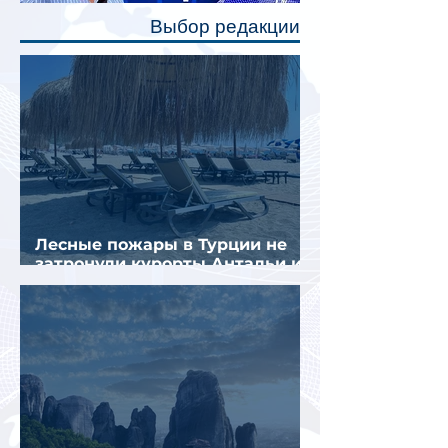
полку во время сна или отдыха,
Выбор редакции
создав ощуще
Лесные пожары в Турции не
затронули курорты Антальи и
Муглы