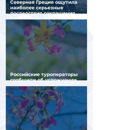
Северная Греция ощутила
наиболее серьезные
последствия сокращения
турпотока из России
Российские туроператоры
сообщили об усложнении
получения виз в Грецию