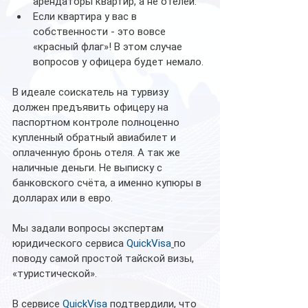
арендаторы квартир, а не отелей.
Если квартира у вас в 
собственности - это вовсе 
«красный флаг»! В этом случае 
вопросов у офицера будет немало.
В идеале соискатель на турвизу 
должен предъявить офицеру на 
паспортном контроле полноценно 
купленный обратный авиабилет и 
оплаченную бронь отеля. А так же 
наличные деньги. Не выписку с 
банковского счёта, а именно купюры в 
долларах или в евро.
Мы задали вопросы экспертам 
юридического сервиса 
QuickVisa
по 
поводу самой простой тайской визы, 
«туристической».
В сервисе 
QuickVisa
 подтвердили, что 