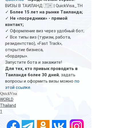
ВИЗЫ В ТАИЛАНД 🇹🇭 | QuickVisa_TH
✓ 
Более 15 лет на рынке Таиланда;
✓
 Не «посредники» - прямой 
контакт;
✓ Оформление виз через удобный бот;
✓ Все типы виз (туризм, работа, 
резидентство), «Fast Track», 
открытие бизнеса, 
«бордеры».
Запустите бота и закажите!
Для тех, кто привык проводить в 
Таиланде более 30 дней
, задать 
вопросы и оформить визы можно 
по 
этой ссылке
.
QuickVisa
WORLD
Thailand
1