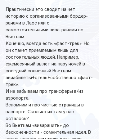
Практически это сводит на нет 
историю с организованными бордер-
ранами в Лаос или с 
самостоятельными виза-ранами во 
Вьетнам.
Конечно, всегда есть «фаст-трек». Но 
он станет приемлемым лишь для 
состоятельных людей. Например, 
ежемесячный вылет на пару ночей в 
соседний солнечный Вьетнам: 
авиабилеты+отель+собственно «фаст-
трек».
И не забываем про трансферы в/из 
аэропорта.
Вспомним и про чистые страницы в 
паспорте. Сколько их там у вас 
осталось?
Во Вьетнам «визаранить» до 
бесконечности - сомнительная идея. В 
конце-концов там тоже есть своя 