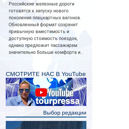
Российские железные дороги
готовятся к запуску нового
поколения плацкартных вагонов.
Обновленный формат сохранит
привычную вместимость и
доступную стоимость поездок,
однако предложит пассажирам
значительно больше комфорта и
личного пространства. Серийное
производство новых вагонов
планируется начать в 2027 году.
СМОТРИТЕ НАС В YouTube
Одним из главных нововведений
станут индивидуальные шторки у
каждого спального места. Они
позволят пассажирам закрыть свою
полку во время сна или отдыха,
Выбор редакции
создав ощуще