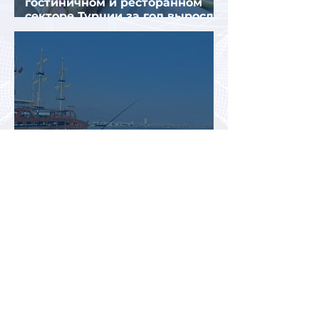
гостиничном и ресторанном
секторе Турции за год выросли
почти на 32%
Турция рискует завершить
туристический сезон ниже
ожиданий из-за роста цен и
снижения спроса