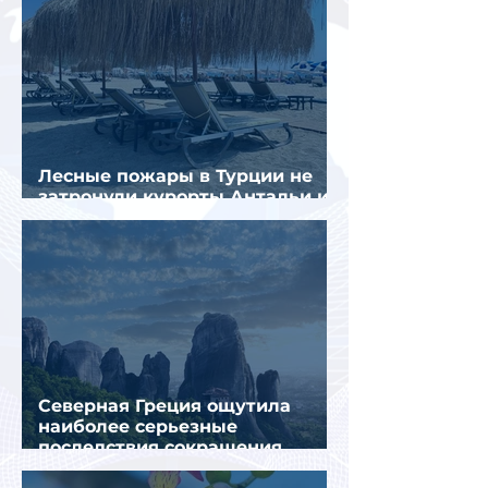
Лесные пожары в Турции не
затронули курорты Антальи и
Муглы
Северная Греция ощутила
наиболее серьезные
последствия сокращения
турпотока из России