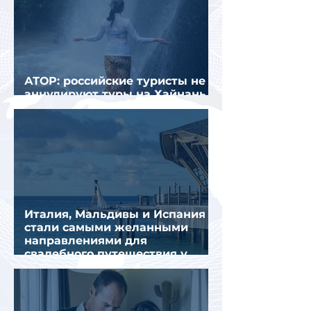
АТОР: российские туристы не
аннулируют туры на Хайнань
из-за тайфуна «Дельфин»
Италия, Мальдивы и Испания
стали самыми желанными
направлениями для
свадебного путешествия у
россиян