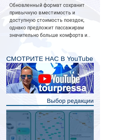
Обновленный формат сохранит
привычную вместимость и
доступную стоимость поездок,
однако предложит пассажирам
значительно больше комфорта и
личного пространства. Серийное
производство новых вагонов
планируется начать в 2027 году.
СМОТРИТЕ НАС В YouTube
Одним из главных нововведений
станут индивидуальные шторки у
каждого спального места. Они
позволят пассажирам закрыть свою
полку во время сна или отдыха,
Выбор редакции
создав ощуще