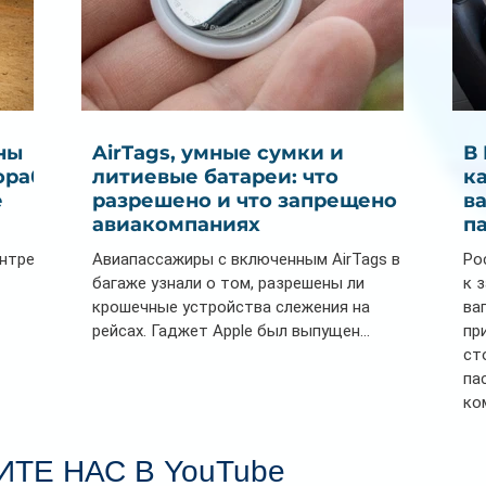
ны
AirTags, умные сумки и
В
ораб
литиевые батареи: что
к
е
разрешено и что запрещено в
в
авиакомпаниях
п
ентре
Авиапассажиры с включенным AirTags в
Ро
багаже узнали о том, разрешены ли
к 
крошечные устройства слежения на
ва
рейсах. Гаджет Apple был выпущен...
пр
ст
па
ко
Се
пл
ТЕ НАС В YouTube
гл