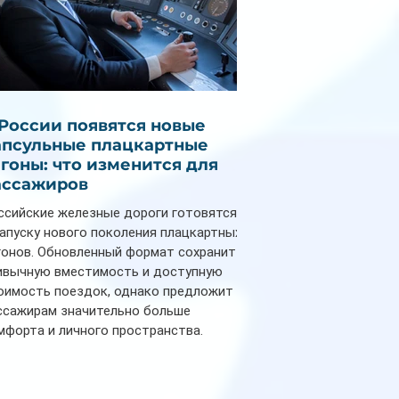
 России появятся новые
апсульные плацкартные
агоны: что изменится для
ассажиров
ссийские железные дороги готовятся
запуску нового поколения плацкартных
гонов. Обновленный формат сохранит
ивычную вместимость и доступную
оимость поездок, однако предложит
ссажирам значительно больше
мфорта и личного пространства.
рийное производство новых вагонов
анируется начать в 2027 году. Одним из
авных нововведений станут