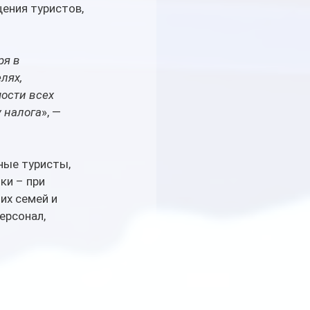
ения туристов, 
ря в 
лях, 
ости всех 
у налога
», — 
ные туристы, 
ки – при 
их семей и 
ерсонал, 