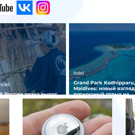
hotel
Grand Park Kodhipparu,
hotel
Maldives: новый взгляд
В России резко вырос
роскошный отдых на
спрос на отели без звезд
Мальдивах