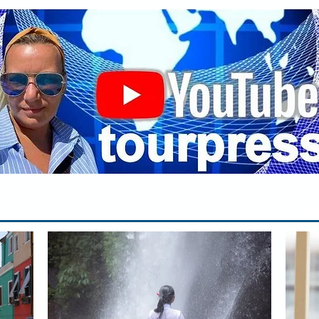
ин
сп
па
вр