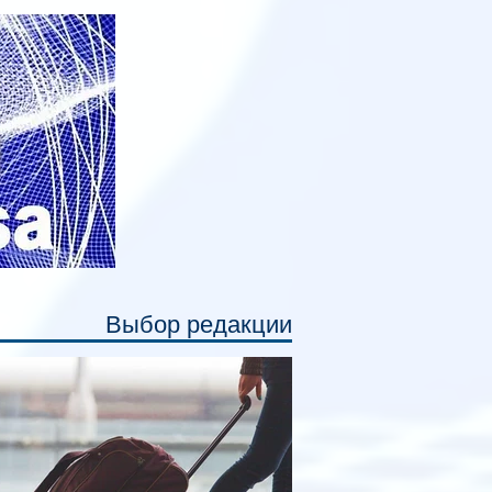
дивидуальные шторки у каждого
ального места. Они позволят
ссажирам закрыть свою полку во
емя сна или отдыха, создав ощуще
Выбор редакции