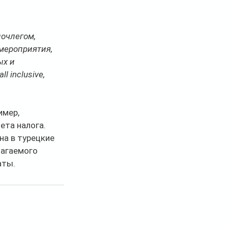
очлегом, 
мероприятия, 
х и 
 inclusive, 
мер, 
ета налога.
на в турецкие 
лагаемого 
аты.