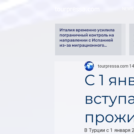
tourpressa.com
NEWS
Италия временно усилила
пограничный контроль на
направлении с Испанией
из-за миграционного
кризиса
tourpressa.com
14
С 1 ян
вступа
прожи
В Турции с 1 января 