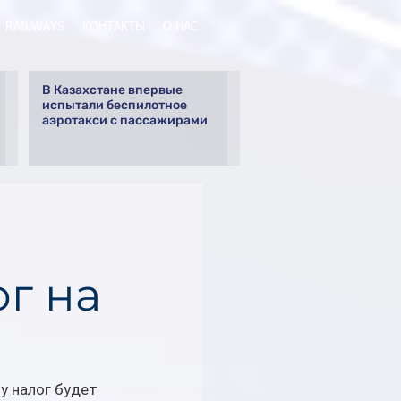
RAILWAYS
КОНТАКТЫ
О НАС
В Казахстане впервые
испытали беспилотное
аэротакси с пассажирами
ог на
у налог будет 