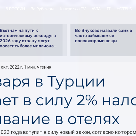
В РОССИИ
За Рубежом
tourpressa TV
AVIA
IT
HOTELS
Вьетнам на пути к
Во Внуково назвали самые
историческому рекорду: в
часто забываемые
2026 году страну могут
пассажирами вещи
посетить более миллиона
российских туристов
 окт. 2022 г.
1 мин. чтения
варя в Турции
ет в силу 2% нал
вание в отелях
2023 года вступит в силу новый закон, согласно котором