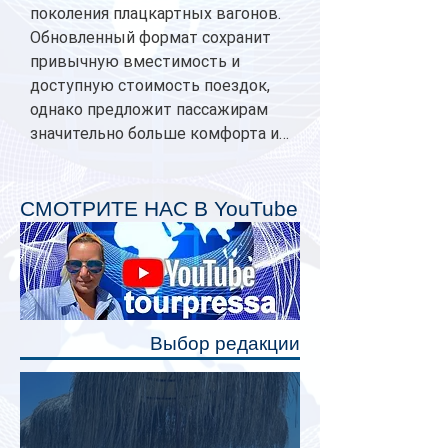
поколения плацкартных вагонов.
Обновленный формат сохранит
привычную вместимость и
доступную стоимость поездок,
однако предложит пассажирам
значительно больше комфорта и
личного пространства. Серийное
производство новых вагонов
планируется начать в 2027 году.
СМОТРИТЕ НАС В YouTube
Одним из главных нововведений
станут индивидуальные шторки у
каждого спального места. Они
позволят пассажирам закрыть свою
полку во время сна или отдыха,
Выбор редакции
создав ощуще