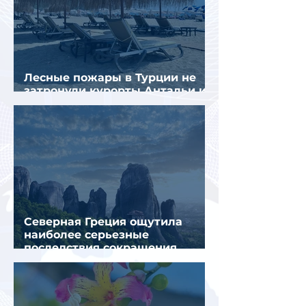
Лесные пожары в Турции не
затронули курорты Антальи и
Муглы
Северная Греция ощутила
наиболее серьезные
последствия сокращения
турпотока из России