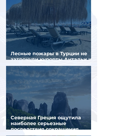
Лесные пожары в Турции не
затронули курорты Антальи и
Муглы
Северная Греция ощутила
наиболее серьезные
последствия сокращения
турпотока из России