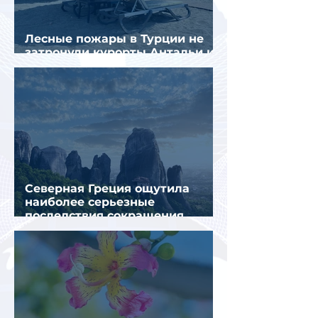
Лесные пожары в Турции не
затронули курорты Антальи и
Муглы
Северная Греция ощутила
наиболее серьезные
последствия сокращения
турпотока из России