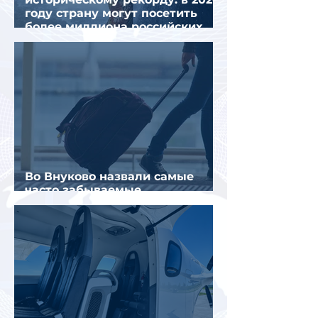
году страну могут посетить
более миллиона российских
туристов
Во Внуково назвали самые
часто забываемые
пассажирами вещи