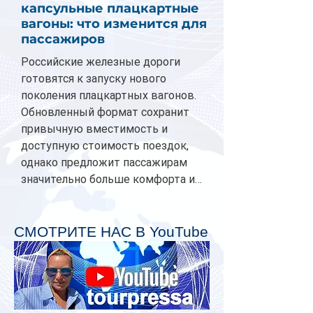
капсульные плацкартные
вагоны: что изменится для
пассажиров
Российские железные дороги
готовятся к запуску нового
поколения плацкартных вагонов.
Обновленный формат сохранит
привычную вместимость и
доступную стоимость поездок,
однако предложит пассажирам
значительно больше комфорта и
личного пространства. Серийное
производство новых вагонов
планируется начать в 2027 году.
СМОТРИТЕ НАС В YouTube
Одним из главных нововведений
станут индивидуальные шторки у
каждого спального места. Они
позволят пассажирам закрыть свою