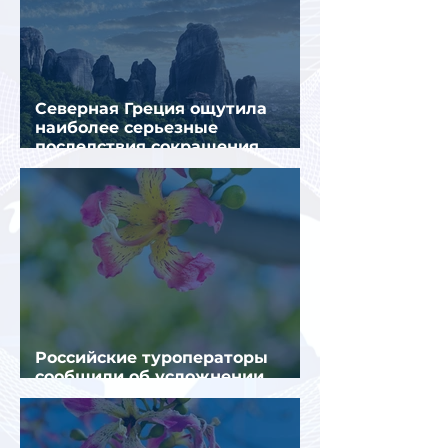
Северная Греция ощутила
наиболее серьезные
последствия сокращения
турпотока из России
Российские туроператоры
сообщили об усложнении
получения виз в Грецию