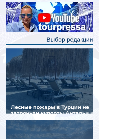
Одним из главных нововведений
станут индивидуальные шторки у
каждого спального места. Они
позволят пассажирам закрыть свою
полку во время сна или отдыха,
Выбор редакции
создав ощуще
Лесные пожары в Турции не
затронули курорты Антальи и
Муглы