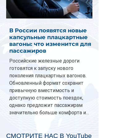
В России появятся новые
капсульные плацкартные
вагоны: что изменится для
пассажиров
Российские железные дороги
готовятся к запуску нового
поколения плацкартных вагонов.
Обновленный формат сохранит
привычную вместимость и
доступную стоимость поездок,
однако предложит пассажирам
значительно больше комфорта и
личного пространства. Серийное
производство новых вагонов
планируется начать в 2027 году.
СМОТРИТЕ НАС В YouTube