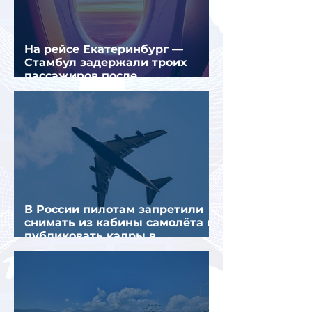
На рейсе Екатеринбург —
Стамбул задержали троих
пассажиров после
предполагаемой серии краж
В России пилотам запретили
снимать из кабины самолёта и
публиковать кадры в
интернете