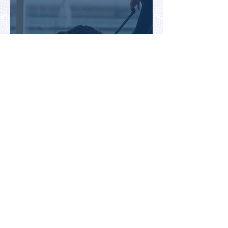
Во Внуково назвали самые
часто забываемые
пассажирами вещи
В Казахстане впервые
испытали беспилотное
аэротакси с пассажирами