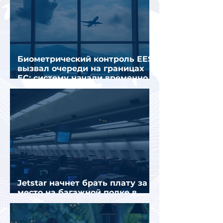
Биометрический контроль EES
вызвал очереди на границах
ЕС: систему начали временно
отключать
Jetstar начнет брать плату за
место на багажной полке в
салоне самолета