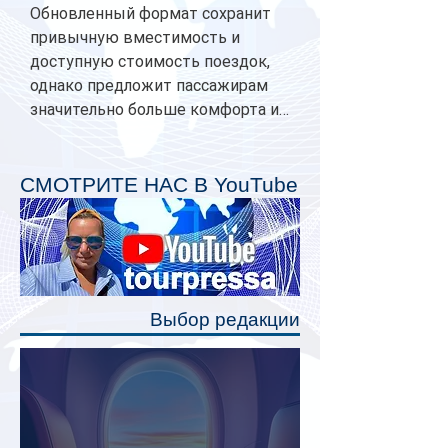
Обновленный формат сохранит
привычную вместимость и
доступную стоимость поездок,
однако предложит пассажирам
значительно больше комфорта и
личного пространства. Серийное
производство новых вагонов
планируется начать в 2027 году.
СМОТРИТЕ НАС В YouTube
Одним из главных нововведений
станут индивидуальные шторки у
каждого спального места. Они
позволят пассажирам закрыть свою
полку во время сна или отдыха,
Выбор редакции
создав ощуще