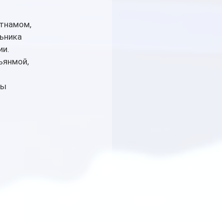
тнамом, 
ьника 
и. 
ьянмой, 
ы 