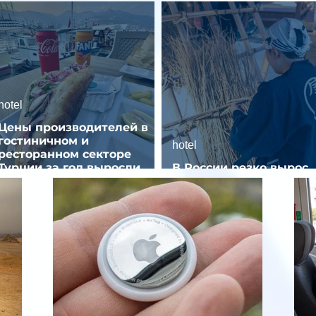
hotel
Цены производителей в
гостиничном и
hotel
ресторанном секторе
Турции за год выросли
В России резко вырос
почти на 32%
спрос на отели без зве