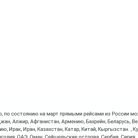
, по состоянию на март прямыми рейсами из России мо
жан, Алжир, Афганистан, Армению, Бахрейн, Беларусь, Ве
ю, Ирак, Иран, Казахстан, Катар, Китай, Кыргызстан. , Ку
голия, ОАЭ, Оман, Сейшельские острова, Сербия, Сирия,