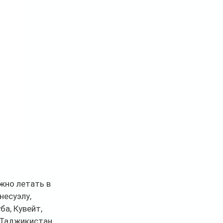
жно летать в 
несуэлу, 
ба, Кувейт, 
 Таджикистан, 