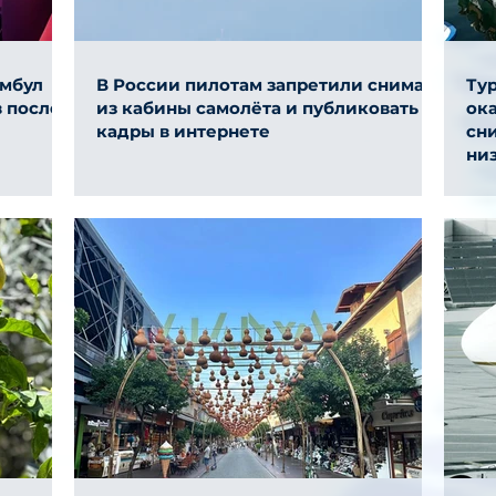
амбул
В России пилотам запретили снимать
Ту
 после
из кабины самолёта и публиковать
ок
кадры в интернете
сни
ни