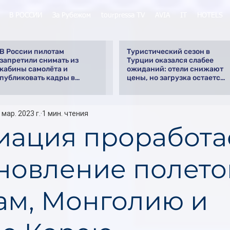
В РОССИИ
За Рубежом
tourpressa TV
AVIA
IT
HOTELS
В России пилотам
Туристический сезон в
запретили снимать из
Турции оказался слабее
кабины самолёта и
ожиданий: отели снижают
публиковать кадры в
цены, но загрузка остается
интернете
низкой
 мар. 2023 г.
1 мин. чтения
иация проработа
новление полето
ам, Монголию и