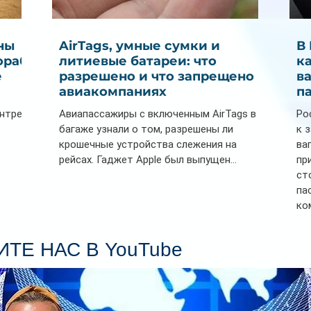
ны
AirTags, умные сумки и
В
ораб
литиевые батареи: что
к
е
разрешено и что запрещено в
в
авиакомпаниях
п
ентре
Авиапассажиры с включенным AirTags в
Ро
багаже узнали о том, разрешены ли
к 
крошечные устройства слежения на
ва
рейсах. Гаджет Apple был выпущен...
пр
ст
па
ко
Се
пл
ТЕ НАС В YouTube
гл
ин
сп
па