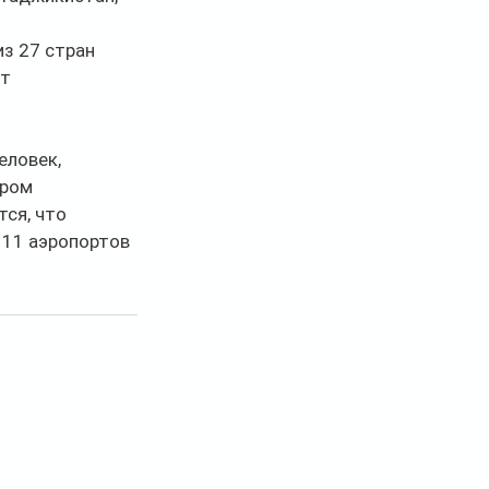
з 27 стран 
т 
еловек, 
ром 
ся, что 
 11 аэропортов 