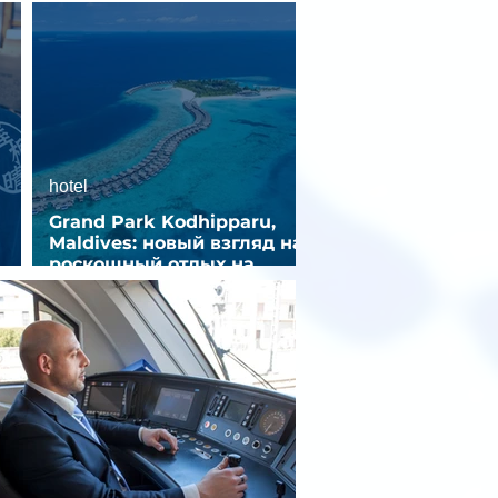
hotel
Grand Park Kodhipparu,
Maldives: новый взгляд на
роскошный отдых на
зд
Мальдивах