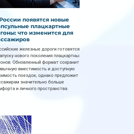
 России появятся новые
апсульные плацкартные
агоны: что изменится для
ассажиров
ссийские железные дороги готовятся
запуску нового поколения плацкартных
гонов. Обновленный формат сохранит
ивычную вместимость и доступную
оимость поездок, однако предложит
ссажирам значительно больше
мфорта и личного пространства.
рийное производство новых вагонов
анируется начать в 2027 году. Одним из
авных нововведений станут
дивидуальные шторки у каждого
ального места. Они позволят
ссажирам закрыть свою полку во