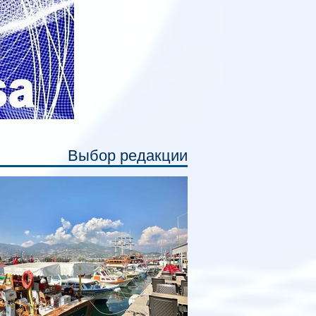
емя сна или отдыха, создав ощуще
Выбор редакции