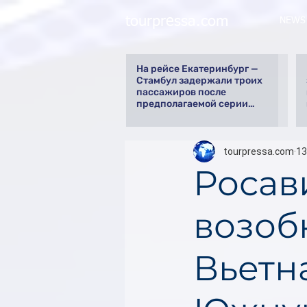
tourpressa.com
NEWS
На рейсе Екатеринбург —
Стамбул задержали троих
пассажиров после
предполагаемой серии
краж
tourpressa.com
13
Росав
возоб
Вьетн