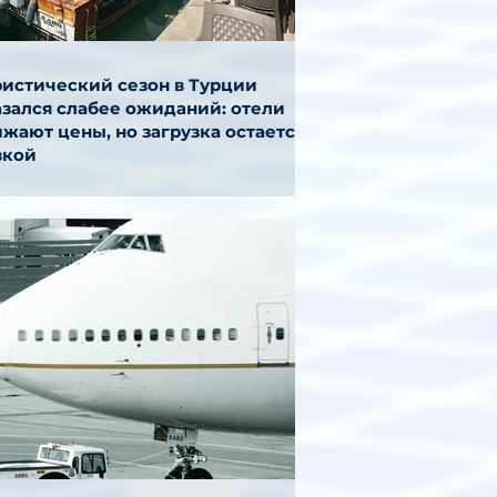
ристический сезон в Турции
азался слабее ожиданий: отели
жают цены, но загрузка остается
зкой