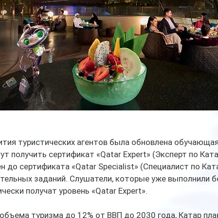
ития туристических агентов была обновлена обучающая
т получить сертификат «Qatar Expert» (Эксперт по Ката
до сертификата «Qatar Specialist» (Специалист по Ката
тельных заданий. Слушатели, которые уже выполнили б
чески получат уровень «Qatar Expert».
бъема туризма до 12% от ВВП до 2030 года, Катар пла