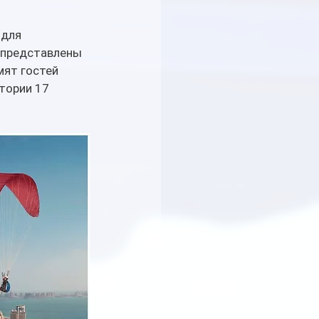
для 
 представлены 
ят гостей 
тории 17 