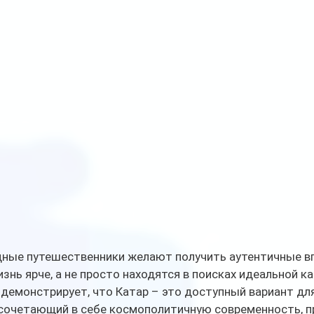
ные путешественники желают получить аутентичные вп
нь ярче, а не просто находятся в поисках идеальной ка
 демонстрирует, что Катар – это доступный вариант дл
сочетающий в себе космополитичную современность, п