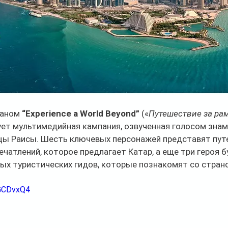
аном 
“Experience a World Beyond”
 («
Путешествие за рам
ует мультимедийная кампания, озвученная голосом знам
цы Раисы. Шесть ключевых персонажей представят пут
ечатлений, которое предлагает Катар, а еще три героя б
ых туристических гидов, которые познакомят со стран
1GCDvxQ4