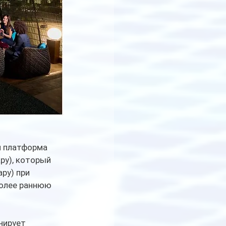
 платформа  
ру), который 
ру) при 
олее раннюю 
нирует 