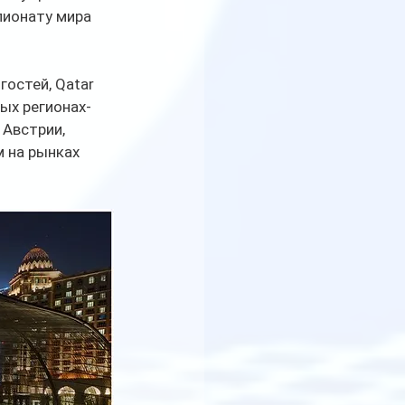
пионату мира 
остей, Qatar 
ых регионах-
 Австрии, 
 на рынках 