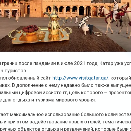
границ после пандемии в июле 2021 года, Катар уже усп
ч туристов.
тил обновленный сайт 
http://www.visitqatar.qa/
, который
ыках. В дополнение к нему недавно было также выпуще
альный цифровой ассистент, цель которого – презентов
 для отдыха и туризма мирового уровня.
гает максимальное использование большого количества
и при этом задействование новых отелей, тематически
крупных объектов отдыха и развлечений, которые были