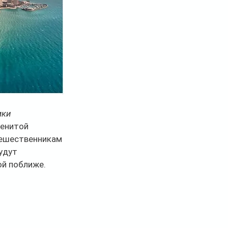
ки 
енитой 
ешественникам 
удут 
ой поближе.