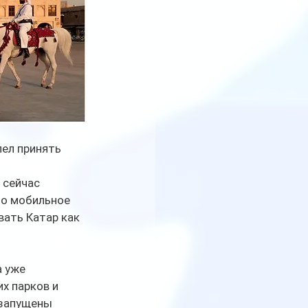
ел принять 
 сейчас 
но мобильное 
ать Катар как 
 уже 
х парков и 
 запущены 