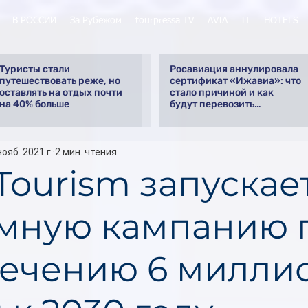
В РОССИИ
За Рубежом
tourpressa TV
AVIA
IT
HOTELS
Туристы стали
Росавиация аннулировала
путешествовать реже, но
сертификат «Ижавиа»: что
оставлять на отдых почти
стало причиной и как
на 40% больше
будут перевозить
пассажиров
нояб. 2021 г.
2 мин. чтения
Tourism запускае
мную кампанию 
ечению 6 милли