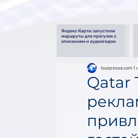
tourpressa.com
NEWS
Яндекс Карты запустили
маршруты для прогулок с
описанием и аудиогидом
tourpressa.com
1 
Qatar 
рекла
привл