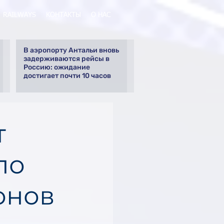
RAILWAYS
КОНТАКТЫ
О НАС
В аэропорту Антальи вновь
задерживаются рейсы в
Россию: ожидание
достигает почти 10 часов
т
по
онов