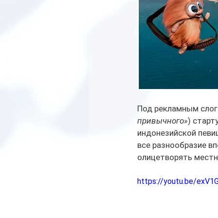
Под рекламным слог
привычного»
) старт
индонезийской певи
все разнообразие вп
олицетворять местн
https://youtu.be/exV