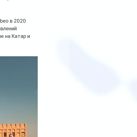
beo в 2020 
влений 
 на Катар и 