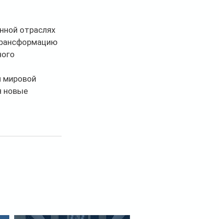
нной отраслях 
трансформацию 
ого 
й мировой 
я новые 