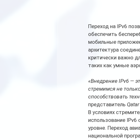
Переход на IPv6 поз
обеспечить беспере
мобильные приложен
архитектура соедине
критически важно дл
таких как умные аэ
«Внедрение IPv6 — э
стремимся не только
способствовать техн
представитель 
Qatar
В условиях стремите
использование IPv6
уровне. Переход ави
национальной програ