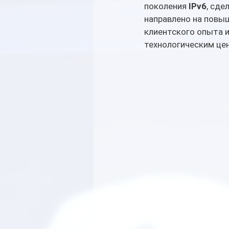
поколения 
IPv6
, сде
направлено на повыш
клиентского опыта и
технологическим це