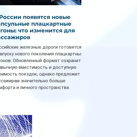
 России появятся новые
апсульные плацкартные
агоны: что изменится для
ассажиров
ссийские железные дороги готовятся
запуску нового поколения плацкартных
гонов. Обновленный формат сохранит
ивычную вместимость и доступную
оимость поездок, однако предложит
ссажирам значительно больше
мфорта и личного пространства.
рийное производство новых вагонов
анируется начать в 2027 году. Одним из
авных нововведений станут
дивидуальные шторки у каждого
ального места. Они позволят
ссажирам закрыть свою полку во
емя сна или отдыха, создав ощуще