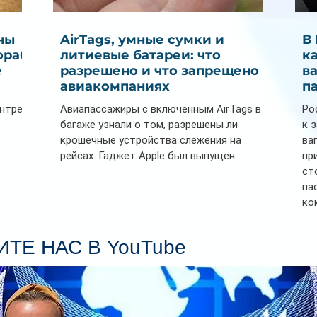
ны
AirTags, умные сумки и
В
ораб
литиевые батареи: что
к
е
разрешено и что запрещено в
в
авиакомпаниях
п
ентре
Авиапассажиры с включенным AirTags в
Ро
багаже узнали о том, разрешены ли
к 
крошечные устройства слежения на
ва
рейсах. Гаджет Apple был выпущен...
пр
ст
па
ко
Се
пл
ТЕ НАС В YouTube
гл
ин
сп
па
вр