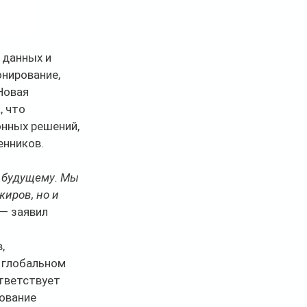
данных и 
нирование, 
Новая 
 что 
нных решений, 
енников.
 будущему. Мы 
иров, но и 
 — заявил 
, 
 глобальном 
тветствует 
ование 