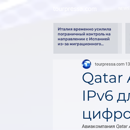
tourpressa.com
NEWS
Италия временно усилила
пограничный контроль на
направлении с Испанией
из-за миграционного
кризиса
tourpressa.com
13
Qatar 
IPv6 
цифро
Авиакомпания 
Qatar 