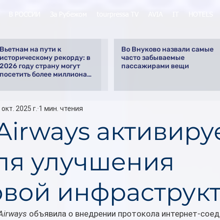
В РОССИИ
За Рубежом
tourpressa TV
AVIA
IT
HOTELS
Вьетнам на пути к
Во Внуково назвали самые
историческому рекорду: в
часто забываемые
2026 году страну могут
пассажирами вещи
посетить более миллиона
российских туристов
 окт. 2025 г.
1 мин. чтения
Airways активиру
для улучшения
вой инфраструк
Airways
 объявила о внедрении протокола интернет-соед