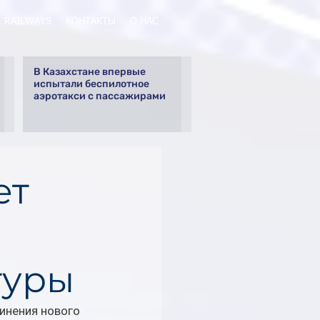
RAILWAYS
КОНТАКТЫ
О НАС
В Казахстане впервые
испытали беспилотное
аэротакси с пассажирами
ет
туры
инения нового 