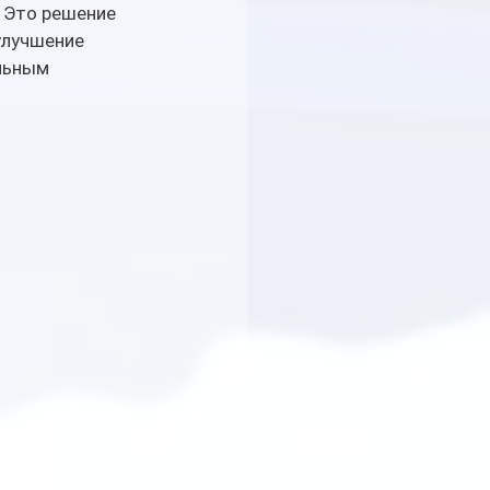
 Это решение 
улучшение 
льным 