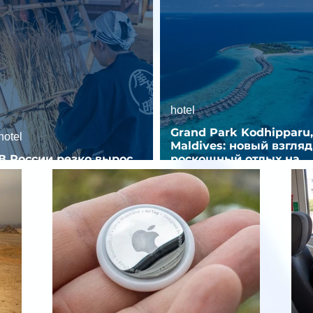
hotel
Grand Park Kodhipparu,
hotel
Maldives: новый взгляд
В России резко вырос
роскошный отдых на
спрос на отели без звезд
Мальдивах