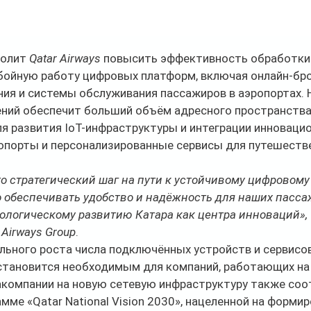
волит 
Qatar Airways
 повысить эффективность обработки 
бойную работу цифровых платформ, включая онлайн-бро
ия и системы обслуживания пассажиров в аэропортах. 
ний обеспечит больший объём адресного пространства,
я развития IoT-инфраструктуры и интеграции инновацио
ропорты и персонализированные сервисы для путешеств
то стратегический шаг на пути к устойчивому цифровому
 обеспечивать удобство и надёжность для наших пассаж
ологическому развитию Катара как центра инноваций»,
 Airways Group
.
льного роста числа подключённых устройств и сервисов
 становится необходимым для компаний, работающих на
акомпании на новую сетевую инфраструктуру также соо
мме «Qatar National Vision 2030», нацеленной на формир