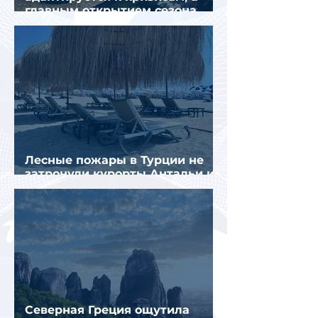
главным открытием сезона
стал Вьетнам
Лесные пожары в Турции не
затронули курорты Антальи и
Муглы
Северная Греция ощутила