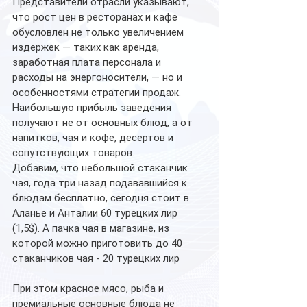
Представители отрасли указывают, 
что рост цен в ресторанах и кафе 
обусловлен не только увеличением 
издержек — таких как аренда, 
заработная плата персонала и 
расходы на энергоносители, — но и 
особенностями стратегии продаж. 
Наибольшую прибыль заведения 
получают не от основных блюд, а от 
напитков, чая и кофе, десертов и 
сопутствующих товаров.
Добавим, что небольшой стаканчик 
чая, года три назад подававшийся к 
блюдам бесплатно, сегодня стоит в 
Аланье и Анталии 60 турецких лир 
(1,5$). А пачка чая в магазине, из 
которой можно приготовить до 40 
стаканчиков чая - 20 турецких лир
При этом красное мясо, рыба и 
премиальные основные блюда не 