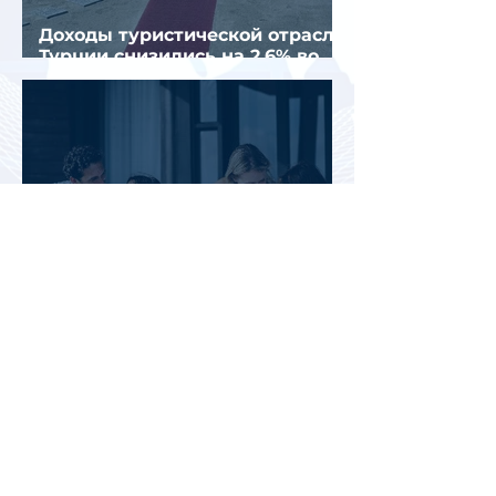
Доходы туристической отрасли
Турции снизились на 2,6% во
втором квартале 2026 года
АТОР: аномальная жара не
снизила интерес россиян к
летнему отдыху в Европе