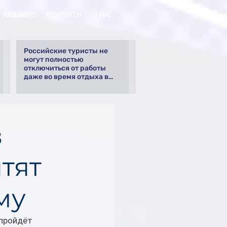
RAILWAYS
КОНТАКТЫ
О НАС
Российские туристы не
могут полностью
отключиться от работы
даже во время отдыха в
Турции
в
тят
му
пройдёт 