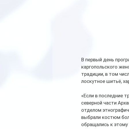
В первый день прог
каргопольского женс
традиции, в том чис
лоскутное шитьё, ха
«Если в последние т
северной части Арха
отделом этнографиче
выбрали костюм боле
обращались к этому 