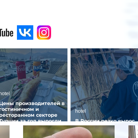
hotel
Цены производителей в
гостиничном и
hotel
ресторанном секторе
Турции за год выросли
В России резко вырос
почти на 32%
спрос на отели без зве