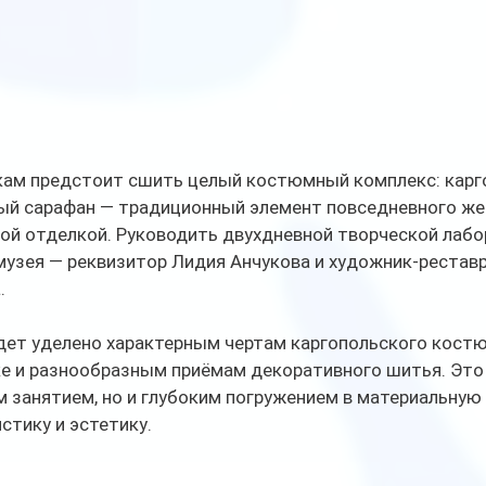
икам предстоит сшить целый костюмный комплекс: карг
ный сарафан — традиционный элемент повседневного жен
ой отделкой. Руководить двухдневной творческой лабо
музея — реквизитор Лидия Анчукова и художник-реставр
.
ет уделено характерным чертам каргопольского костюм
 и разнообразным приёмам декоративного шитья. Это 
 занятием, но и глубоким погружением в материальную 
истику и эстетику.