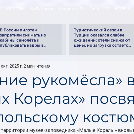
В РОССИИ
За Рубежом
tourpressa TV
AVIA
IT
HOTELS
В России пилотам
Туристический сезон в
запретили снимать из
Турции оказался слабее
кабины самолёта и
ожиданий: отели снижают
публиковать кадры в
цены, но загрузка остается
интернете
низкой
 окт. 2025 г.
2 мин. чтения
ние рукомёсла» 
х Корелах» посвя
польскому костю
а территории музея-заповедника «Малые Корелы» вновь 