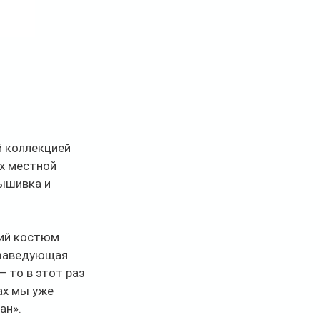
 коллекцией 
х местной 
ышивка и 
кий костюм 
 заведующая 
 то в этот раз 
ах мы уже 
ан».