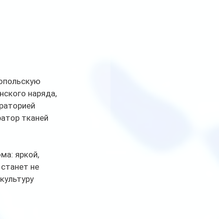
опольскую 
ского наряда, 
раторией 
атор тканей 
а: яркой, 
станет не 
культуру 