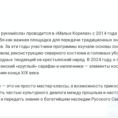
рукомёсла» проводится в «Малых Корелах» с 2014 года 
бя как важная площадка для передачи традиционных зна
. За эти годы участники программы изучали основы ло
евом, реконструкцию северного костюма и головных убо
одных тенденций на крестьянский наряд. В 2024 году, к 
енский «круглый» сарафан и наплечники — элементы ко
нии конца XIX века.
 — это не просто мастер-классы, а возможность прикос
ать частью культурного диалога между прошлым и насто
 и передать знания о богатейшем наследии Русского Се