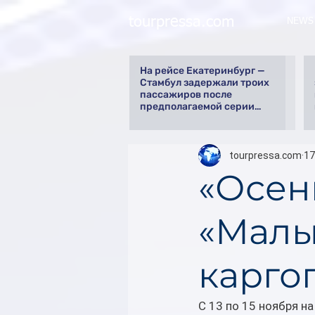
tourpressa.com
NEWS
На рейсе Екатеринбург —
Стамбул задержали троих
пассажиров после
предполагаемой серии
краж
tourpressa.com
17
«Осен
«Малы
карго
С 13 по 15 ноября н