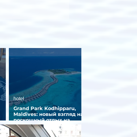
hotel
Grand Park Kodhipparu,
Maldives: новый взгляд на
роскошный отдых на
зд
Мальдивах