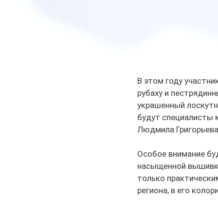
В этом году участн
рубаху и пестрядин
украшенный лоскутн
будут специалисты 
Людмила Григорьева
Особое внимание буд
насыщенной вышивке
только практическим
региона, в его колор