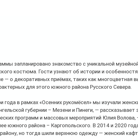
раммы запланировано знакомство с уникальной музейной
кого костюма. Гости узнают об истории и особенностя
ле — о декоративных приёмах, таких как многоцветная в
рактерных для этого южного района Русского Севера.
ри года в рамках «Осенних рукомёсел» мы изучали женс
нгельской губернии – Мезени и Пинеги, — рассказывает
ских программ и массовых мероприятий Юлия Волова, —
е южного района – Каргопольского. В 2014 и 2020 год
району, но тогда шили верхнюю одежду — женский кафт