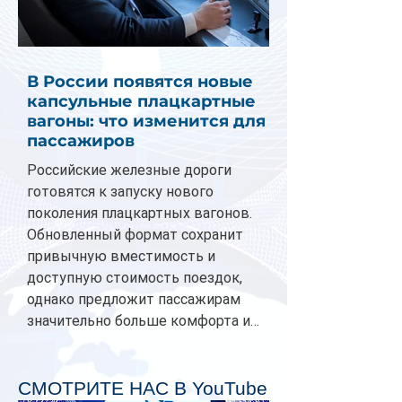
В России появятся новые
капсульные плацкартные
вагоны: что изменится для
пассажиров
Российские железные дороги
готовятся к запуску нового
поколения плацкартных вагонов.
Обновленный формат сохранит
привычную вместимость и
доступную стоимость поездок,
однако предложит пассажирам
значительно больше комфорта и
личного пространства. Серийное
производство новых вагонов
планируется начать в 2027 году.
СМОТРИТЕ НАС В YouTube