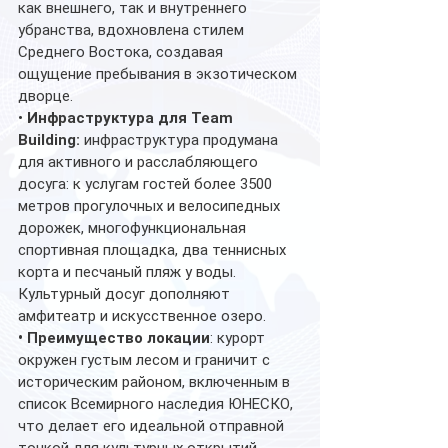
как внешнего, так и внутреннего 
убранства, вдохновлена стилем 
Среднего Востока, создавая 
ощущение пребывания в экзотическом 
дворце.
• 
Инфраструктура для Team 
Building:
 инфраструктура продумана 
для активного и расслабляющего 
досуга: к услугам гостей более 3500 
метров прогулочных и велосипедных 
дорожек, многофункциональная 
спортивная площадка, два теннисных 
корта и песчаный пляж у воды. 
Культурный досуг дополняют 
амфитеатр и искусственное озеро.
• Преимущество локации
: курорт 
окружен густым лесом и граничит с 
историческим районом, включенным в 
список Всемирного наследия ЮНЕСКО, 
что делает его идеальной отправной 
точкой для культурных открытий 