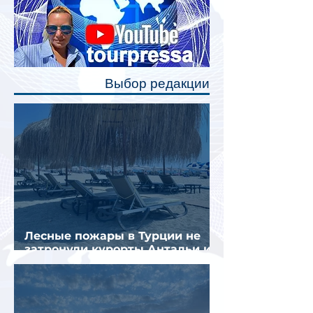
Одним из главных нововведений
станут индивидуальные шторки у
каждого спального места. Они
позволят пассажирам закрыть свою
полку во время сна или отдыха,
Выбор редакции
создав ощуще
Лесные пожары в Турции не
затронули курорты Антальи и
Муглы