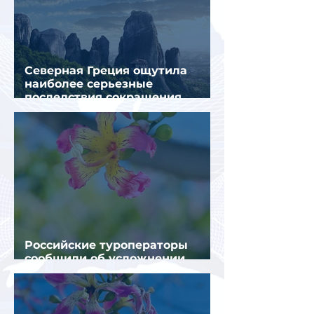
Северная Греция ощутила
наиболее серьезные
последствия сокращения
турпотока из России
Российские туроператоры
сообщили об усложнении
получения виз в Грецию