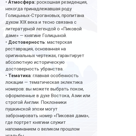
• 
Атмосфера:
 роскошная резиденция, 
некогда принадлежавшая роду 
Голицыных-Строгановых, пропитана 
духом XIX века и тесно связана с 
литературной легендой о «Пиковой 
даме» — княгине Голицыной.
• 
Достоверность
: мастерская 
реставрация, основанная на 
оригинальных чертежах, гарантирует 
абсолютную историческую 
достоверность убранства.
• 
Тематика
: главная особенность 
локации — тематическая эклектика 
номеров: вы можете выбрать покои, 
оформленные в духе Востока, Азии или 
строгой Англии. Поклонники 
пушкинской эпохи могут 
забронировать номер «Пиковая дама», 
где портрет княгини служит 
напоминанием о великом прошлом 
усадьбы.