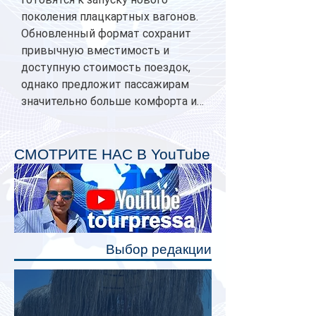
поколения плацкартных вагонов.
Обновленный формат сохранит
привычную вместимость и
доступную стоимость поездок,
однако предложит пассажирам
значительно больше комфорта и
личного пространства. Серийное
производство новых вагонов
планируется начать в 2027 году.
СМОТРИТЕ НАС В YouTube
Одним из главных нововведений
станут индивидуальные шторки у
каждого спального места. Они
позволят пассажирам закрыть свою
полку во время сна или отдыха,
Выбор редакции
создав ощуще