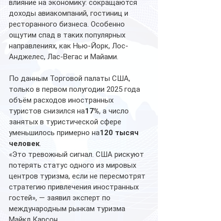
влияние на экономику: сокращаются 
доходы авиакомпаний, гостиниц и 
ресторанного бизнеса. Особенно 
ощутим спад в таких популярных 
направлениях, как Нью-Йорк, Лос-
Анджелес, Лас-Вегас и Майами.
По данным Торговой палаты США, 
только в первом полугодии 2025 года 
объём расходов иностранных 
туристов снизился на
17%
, а число 
занятых в туристической сфере 
уменьшилось примерно на
120 тысяч 
человек
.
«Это тревожный сигнал. США рискуют 
потерять статус одного из мировых 
центров туризма, если не пересмотрят 
стратегию привлечения иностранных 
гостей», — заявил эксперт по 
международным рынкам туризма 
Майкл Карсон.