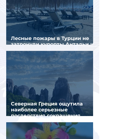
Лесные пожары в Турции не
затронули курорты Антальи и
Муглы
Северная Греция ощутила
наиболее серьезные
последствия сокращения
турпотока из России