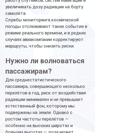
работу спутников, систем навигации и 
увеличивать дозу радиации на борту 
самолёта.
Службы мониторинга космической 
погоды отслеживают такие события в 
режиме реального времени, и в редких 
случаях авиакомпании корректируют 
маршруты, чтобы снизить риски.
Нужно ли волноваться 
пассажирам?
Для среднестатистического 
пассажира, совершающего несколько 
перелётов в год, риск от воздействия 
радиации минимален и не превышает 
естественный фон, которому мы 
подвержены на земле. Однако с 
ростом частоты перелётов — 
особенно на высоких широтах и 
больших высотах — доза может 