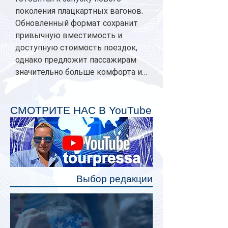
поколения плацкартных вагонов.
Обновленный формат сохранит
привычную вместимость и
доступную стоимость поездок,
однако предложит пассажирам
значительно больше комфорта и
личного пространства. Серийное
производство новых вагонов
планируется начать в 2027 году.
СМОТРИТЕ НАС В YouTube
Одним из главных нововведений
станут индивидуальные шторки у
каждого спального места. Они
позволят пассажирам закрыть свою
полку во время сна или отдыха,
Выбор редакции
создав ощуще