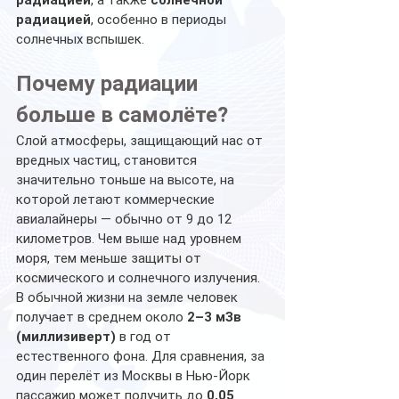
радиацией
, а также 
солнечной 
радиацией
, особенно в периоды 
солнечных вспышек.
Почему радиации 
больше в самолёте?
Слой атмосферы, защищающий нас от 
вредных частиц, становится 
значительно тоньше на высоте, на 
которой летают коммерческие 
авиалайнеры — обычно от 9 до 12 
километров. Чем выше над уровнем 
моря, тем меньше защиты от 
космического и солнечного излучения.
В обычной жизни на земле человек 
получает в среднем около 
2–3 мЗв 
(миллизиверт)
 в год от 
естественного фона. Для сравнения, за 
один перелёт из Москвы в Нью-Йорк 
пассажир может получить до 
0,05 