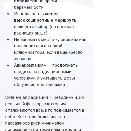
перелётов
 во время 
беременности.
Использовать 
менее 
высокоширотные маршруты
, 
если есть выбор (на полюсах 
радиация выше).
Не занимать место «у окошка» или 
пользоваться шторкой 
иллюминатора, если ваше кресло 
«у окна».
Авиакомпаниям — продолжать 
следить за радиационными 
условиями и учитывать дозы 
облучения для экипажей.
Солнечная радиация — невидимый, но 
реальный фактор, с которым 
сталкиваются все, кто поднимается в 
небо. Хотя для большинства 
пассажиров риск минимален, 
понимание этой темы важно как для 