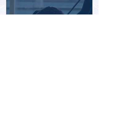
Во Внуково назвали самые
часто забываемые
пассажирами вещи
В Казахстане впервые
испытали беспилотное
аэротакси с пассажирами