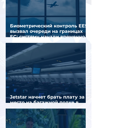
Биометрический контроль EES
вызвал очереди на границах
ЕС: систему начали временно
отключать
Jetstar начнет брать плату за
место на багажной полке в
салоне самолета