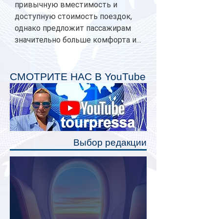
привычную вместимость и
доступную стоимость поездок,
однако предложит пассажирам
значительно больше комфорта и
личного пространства. Серийное
производство новых вагонов
планируется начать в 2027 году.
СМОТРИТЕ НАС В YouTube
Одним из главных нововведений
станут индивидуальные шторки у
каждого спального места. Они
позволят пассажирам закрыть свою
полку во время сна или отдыха,
Выбор редакции
создав ощуще