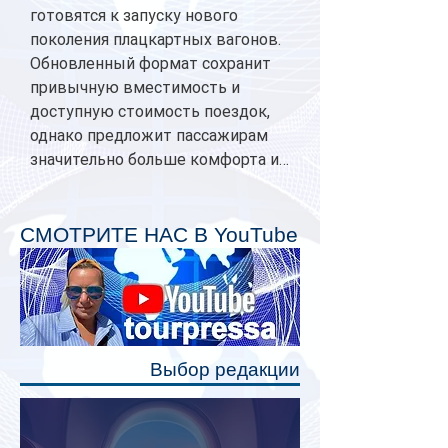
готовятся к запуску нового
поколения плацкартных вагонов.
Обновленный формат сохранит
привычную вместимость и
доступную стоимость поездок,
однако предложит пассажирам
значительно больше комфорта и
личного пространства. Серийное
производство новых вагонов
планируется начать в 2027 году.
СМОТРИТЕ НАС В YouTube
Одним из главных нововведений
станут индивидуальные шторки у
каждого спального места. Они
позволят пассажирам закрыть свою
полку во время сна или отдыха,
Выбор редакции
создав ощуще