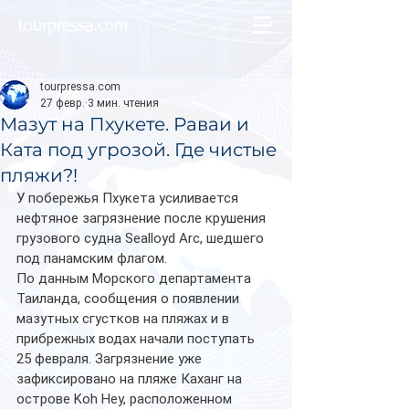
tourpressa.com
tourpressa.com
27 февр.
3 мин. чтения
Мазут на Пхукете. Раваи и
Ката под угрозой. Где чистые
пляжи?!
У побережья Пхукета усиливается 
нефтяное загрязнение после крушения 
грузового судна Sealloyd Arc, шедшего 
под панамским флагом.
По данным Морского департамента 
Таиланда, сообщения о появлении 
мазутных сгустков на пляжах и в 
прибрежных водах начали поступать 
25 февраля. Загрязнение уже 
зафиксировано на пляже Каханг на 
острове Koh Hey, расположенном 