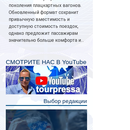
поколения плацкартных вагонов.
Обновленный формат сохранит
привычную вместимость и
доступную стоимость поездок,
однако предложит пассажирам
значительно больше комфорта и
личного пространства. Серийное
производство новых вагонов
планируется начать в 2027 году.
СМОТРИТЕ НАС В YouTube
Одним из главных нововведений
станут индивидуальные шторки у
каждого спального места. Они
позволят пассажирам закрыть свою
полку во время сна или отдыха,
Выбор редакции
создав ощуще