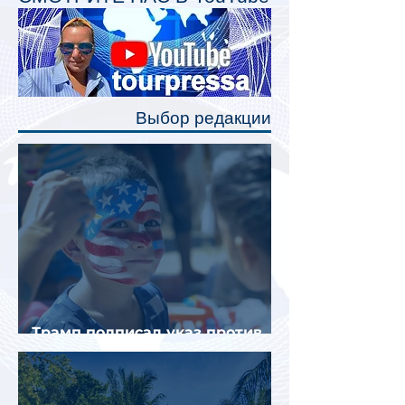
Одним из главных нововведений
станут индивидуальные шторки у
каждого спального места. Они
позволят пассажирам закрыть свою
полку во время сна или отдыха,
Выбор редакции
создав ощуще
Трамп подписал указ против
«родильного туризма» в США