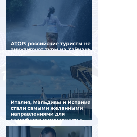
АТОР: российские туристы не
аннулируют туры на Хайнань
из-за тайфуна «Дельфин»
Италия, Мальдивы и Испания
стали самыми желанными
направлениями для
свадебного путешествия у
россиян