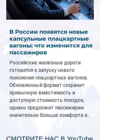
В России появятся новые
капсульные плацкартные
вагоны: что изменится для
пассажиров
Российские железные дороги
готовятся к запуску нового
поколения плацкартных вагонов.
Обновленный формат сохранит
привычную вместимость и
доступную стоимость поездок,
однако предложит пассажирам
значительно больше комфорта и
личного пространства. Серийное
производство новых вагонов
планируется начать в 2027 году.
СМОТРИТЕ НАС В YouTube