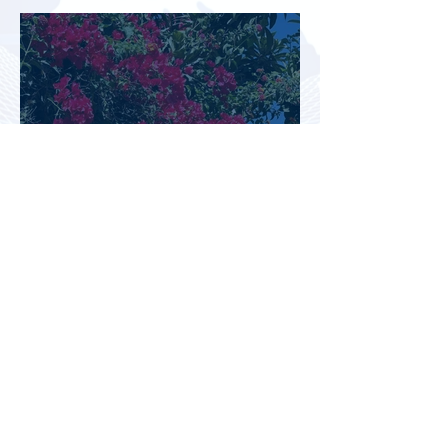
туристов
Перед Кипром вновь возникла
угроза прекращения
паромного сообщения с
Грецией
Биометрический контроль EES
вызвал очереди на границах